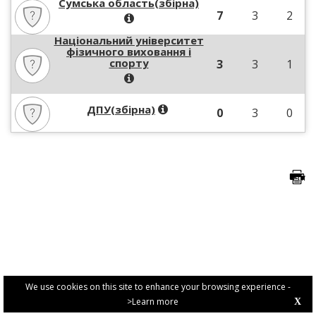
Сумська область(збірна)
7
3
2
Національний університет
фізичного виховання і
спорту
3
3
1
ДПУ(збірна)
0
3
0
We use cookies on this site to enhance your browsing experience -
>Learn more
X
PRIVACY POLICY