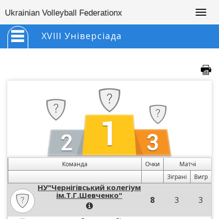
Togg
Ukrainian Volleyball Federationx
navig
XVIII Універсіада
Команда
Очки
Матчі
Зіграні
Вигр
НУ"Чернігівський колегіум
ім.Т.Г.Шевченко"
8
3
3