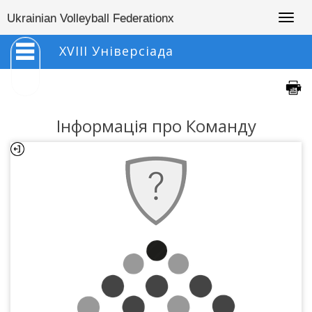
Togg
Ukrainian Volleyball Federationx
navig
XVIII Універсіада
Інформація про Команду