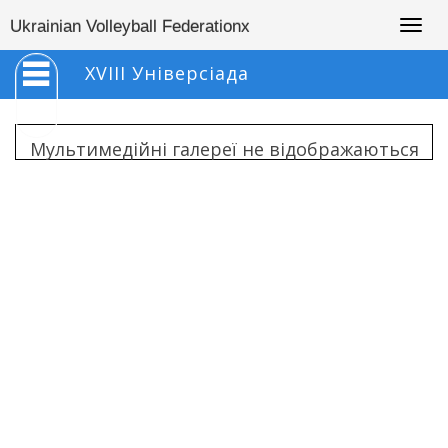
Togg
Ukrainian Volleyball Federationx
navig
XVIII Універсіада
Мультимедійні галереї не відображаються