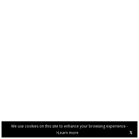
We use cookies on this site to enhance your browsing experience -
>Learn more
X
PRIVACY POLICY