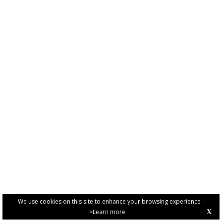
We use cookies on this site to enhance your browsing experience -
>Learn more
X
PRIVACY POLICY