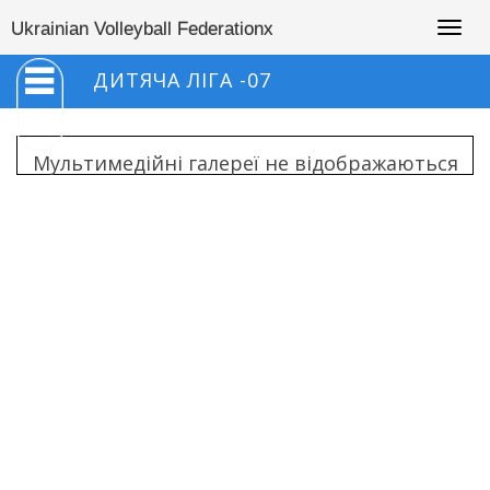
Togg
Ukrainian Volleyball Federationx
navig
ДИТЯЧА ЛІГА -07
Мультимедійні галереї не відображаються