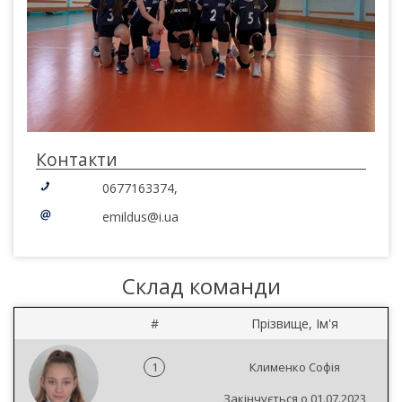
Контакти
0677163374,
emildus@i.ua
Склад команди
#
Прізвище, Ім'я
1
Клименко Софія
Закінчується о 01.07.2023