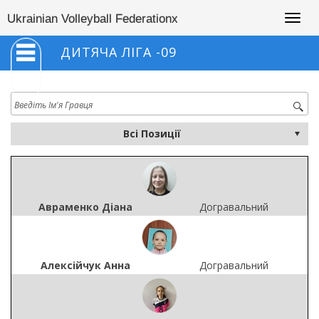
Togg
Ukrainian Volleyball Federationx
navig
ДИТЯЧА ЛІГА -09
Авраменко Діана
Догравальний
Алексійчук Анна
Догравальний