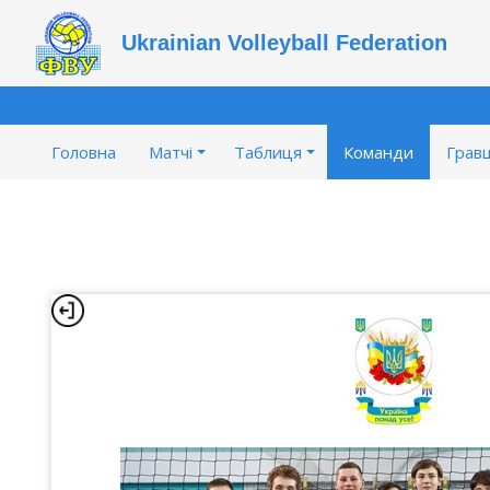
Ukrainian Volleyball Federation
Головна
Матчі
Таблиця
Команди
Гравц