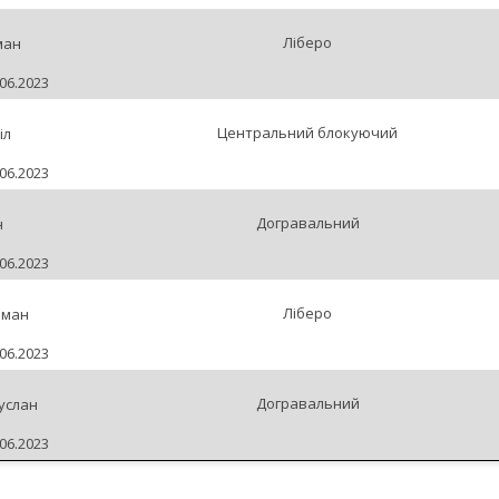
Ліберо
ман
06.2023
Центральний блокуючий
іл
06.2023
Догравальний
н
06.2023
Ліберо
оман
06.2023
Догравальний
услан
06.2023