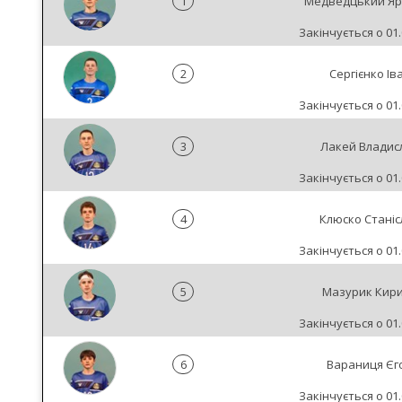
1
Медведцький Яр
Закінчується о 01.
2
Сергієнко Ів
Закінчується о 01.
3
Лакей Владис
Закінчується о 01.
4
Клюско Станіс
Закінчується о 01.
5
Мазурик Кир
Закінчується о 01.
6
Вараниця Єг
Закінчується о 01.