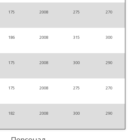
175
2008
275
270
186
2008
315
300
175
2008
300
290
175
2008
275
270
182
2008
300
290
Персонал