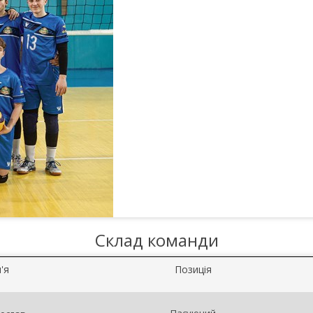
Склад команди
'я
Позиція