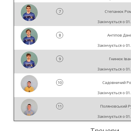
7
Степанюк Ро
Закінчується о 01.
8
Антіпов Дані
Закінчується о 01.
9
Гнинюк Іва
Закінчується о 01.
10
Садовничий Р
Закінчується о 01.
11
Поляновський Р
Закінчується о 01.
Тренери