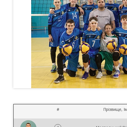
#
Прізвище, Ім