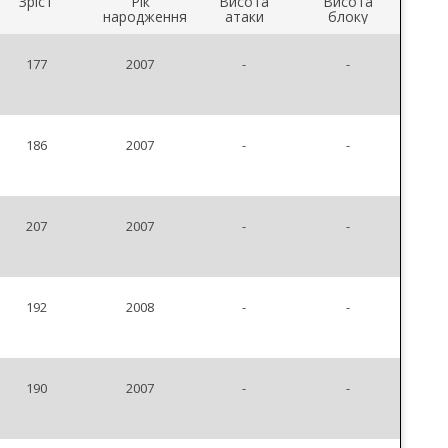
Зріст
Рік
Висота
Висота
народження
атаки
блоку
177
2007
-
-
186
2007
-
-
207
2007
-
-
192
2008
-
-
190
2007
-
-