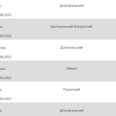
Догравальний
н
06.2023
Центральний блокуючий
ло
06.2023
Діагональний
тем
06.2023
Ліберо
ман
06.2023
Пасуючий
м
06.2023
Догравальний
ан