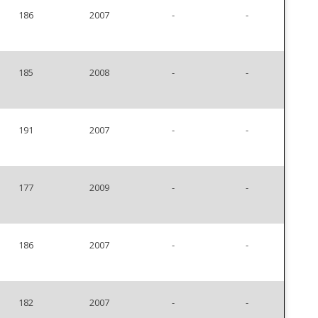
186
2007
-
-
185
2008
-
-
191
2007
-
-
177
2009
-
-
186
2007
-
-
182
2007
-
-