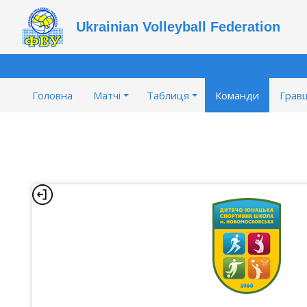
Ukrainian Volleyball Federation
Головна
Матчі
Таблиця
Команди
Гравц