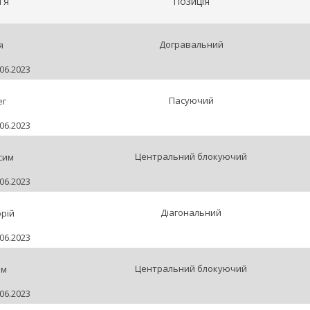
'я
Позиція
Догравальний
я
06.2023
Пасуючий
ег
06.2023
Центральний блокуючий
сим
06.2023
Діагональний
рій
06.2023
Центральний блокуючий
им
06.2023