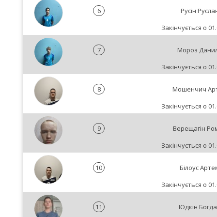
6
Русін Русла
Закінчується о 01.
7
Мороз Дани
Закінчується о 01.
8
Мошенчич Ар
Закінчується о 01.
9
Верещагін Ро
Закінчується о 01.
10
Білоус Арте
Закінчується о 01.
11
Юдкін Богд