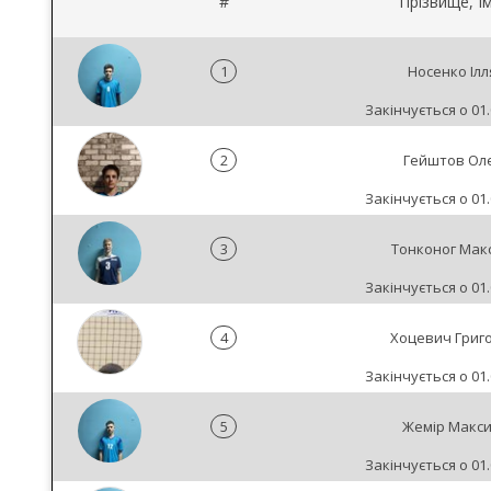
#
Прізвище, Ім
1
Носенко Ілл
Закінчується о 01.
2
Гейштов Ол
Закінчується о 01.
3
Тонконог Мак
Закінчується о 01.
4
Хоцевич Григо
Закінчується о 01.
5
Жемір Макс
Закінчується о 01.