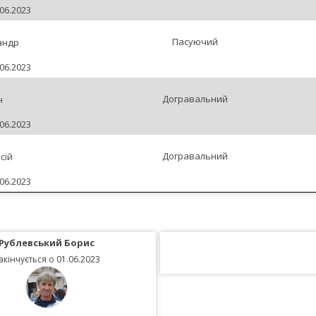
06.2023
Пасуючий
андр
06.2023
Догравальний
н
06.2023
Догравальний
сій
06.2023
Рублевський Борис
акінчується о 01.06.2023