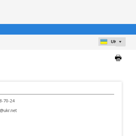
8-70-24
@ukr.net