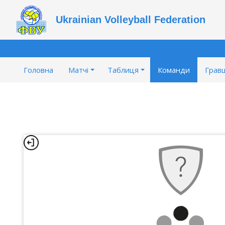
Ukrainian Volleyball Federation
Головна
Матчі
Таблиця
Команди
Гравц