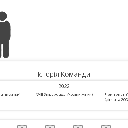
Історія Команди
2022
аїни(жінки)
XVIII Універсіада України(жінки)
Чемпіонат Ук
(дівчата 200