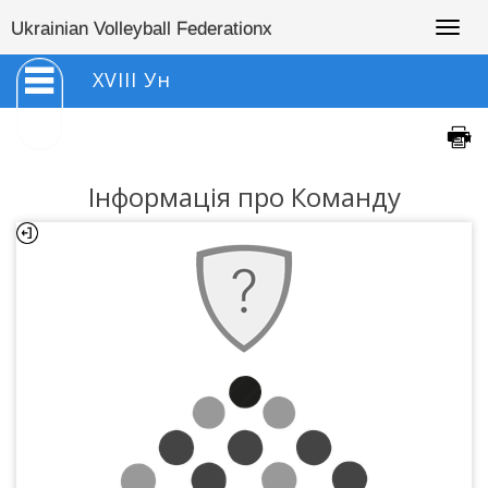
Togg
Ukrainian Volleyball Federationx
navig
XVIII Ун
Інформація про Команду