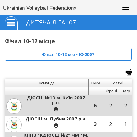
Togg
Ukrainian Volleyball Federationx
navig
ДИТЯЧА ЛІГА -07
Фінал 10-12 місце
Фінал 10-12 міс - Ю-2007
Команда
Очки
Матчі
Зіграні
Вигр
ДЮСШ №13 м. Київ 2007
р.н.
6
2
2
ДЮСШ м. Лубни 2007 р.н.
3
2
1
КПНЗ "КДЮСШ №2" ЧМР м.