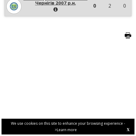
Чернігів 2007 р.н.
0
2
0
We use cookies on this site to enhance your browsing experience -
>Learn more
X
PRIVACY POLICY