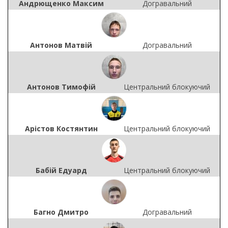
Андрющенко Максим
Догравальний
Антонов Матвій
Догравальний
Антонов Тимофій
Центральний блокуючий
Арістов Костянтин
Центральний блокуючий
Бабій Едуард
Центральний блокуючий
Багно Дмитро
Догравальний