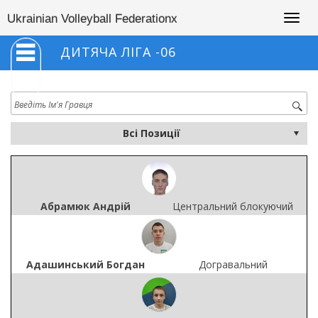
Togg
Ukrainian Volleyball Federationx
navig
ДИТЯЧА ЛІГА -06
Абрамюк Андрій
Центральний блокуючий
Адашинський Богдан
Догравальний