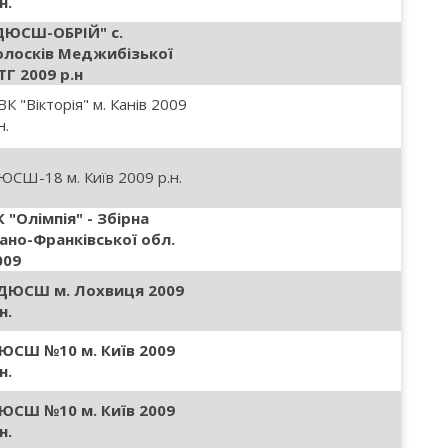
н.
ДЮСШ-ОБРІЙ" с.
олосків Меджибізької
ТГ 2009 р.н
К "Вікторія" м. Канів 2009
н.
ЮСШ-18 м. Київ 2009 р.н.
К "Олімпія" - Збірна
вано-Франківської обл.
009
ДЮСШ м. Лохвиця 2009
н.
ЮСШ №10 м. Київ 2009
н.
ЮСШ №10 м. Київ 2009
н.