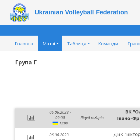
Ukrainian Volleyball Federation
Головна
Матчі
Таблиця
Команди
Гравц
Група Г
ВК "Ол
06.06.2023 -
09:00
Ліцей м.Хирів
Івано-Фр
12:00
ДВК "Віктор
06.06.2023 -