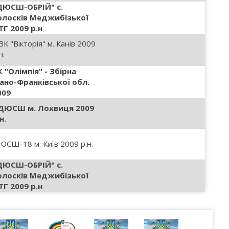
ДЮСШ-ОБРІЙ" с.
олосків Меджибізької
ТГ 2009 р.н
К "Вікторія" м. Канів 2009
н.
К "Олімпія" - Збірна
вано-Франківської обл.
009
ДЮСШ м. Лохвиця 2009
н.
ЮСШ-18 м. Київ 2009 р.н.
ДЮСШ-ОБРІЙ" с.
олосків Меджибізької
ТГ 2009 р.н