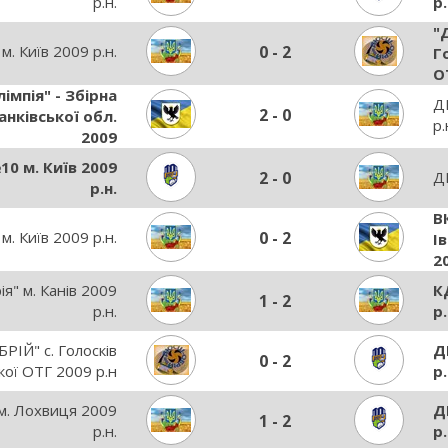
р.н.
р.
"
 Київ 2009 р.н.
0
-
2
Г
О
імпія" - Збірна
ДВ
2
-
0
анківської обл.
р.
2009
 м. Київ 2009
2
-
0
Д
р.н.
В
 Київ 2009 р.н.
0
-
2
І
2
ія" м. Канів 2009
К
1
-
2
р.н.
р.
ІЙ" с. Голосків
Д
0
-
2
ої ОТГ 2009 р.н
р.
. Лохвиця 2009
Д
1
-
2
р.н.
р.