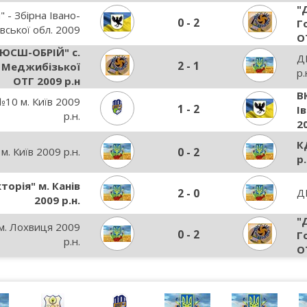
"
" - Збірна Івано-
0
-
2
Г
вської обл. 2009
О
ЮСШ-ОБРІЙ" с.
ДВ
2
-
1
в Меджибізької
р.
ОТГ 2009 р.н
В
0 м. Київ 2009
1
-
2
І
р.н.
2
К
 Київ 2009 р.н.
0
-
2
р.
торія" м. Канів
2
-
0
Д
2009 р.н.
"
. Лохвиця 2009
0
-
2
Г
р.н.
О