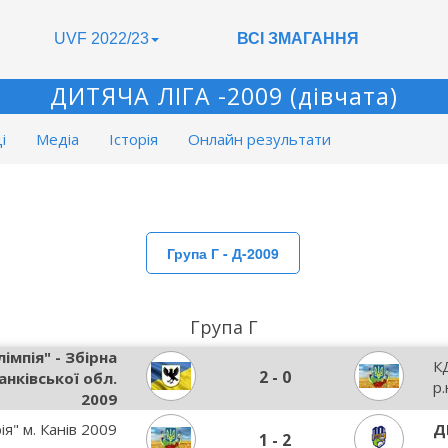
UVF 2022/23
ВСІ ЗМАГАННЯ
ДИТЯЧА ЛІГА -2009 (дівчата)
і
Медіа
Історія
Онлайн результати
Група Г - Д-2009
Група Г
імпія" - Збірна
К
2
-
0
анківської обл.
р.
2009
ія" м. Канів 2009
Д
1
-
2