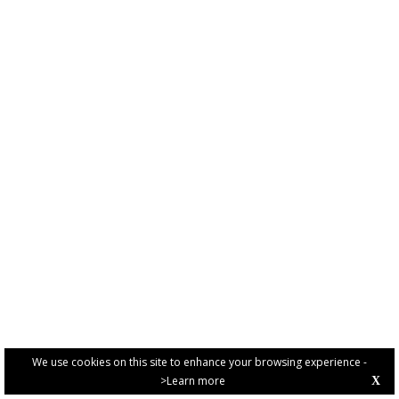
We use cookies on this site to enhance your browsing experience -
>Learn more
X
PRIVACY POLICY