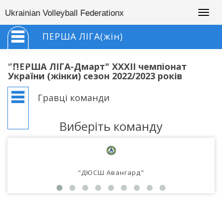
Togg
Ukrainian Volleyball Federationx
navig
ПЕРША ЛІГА(жін)
"ПЕРША ЛІГА-Дмарт" XXXII чемпіонат
України (жінки) сезон 2022/2023 років
Гравці команди
Виберіть команду
"ДЮСШ Авангард"