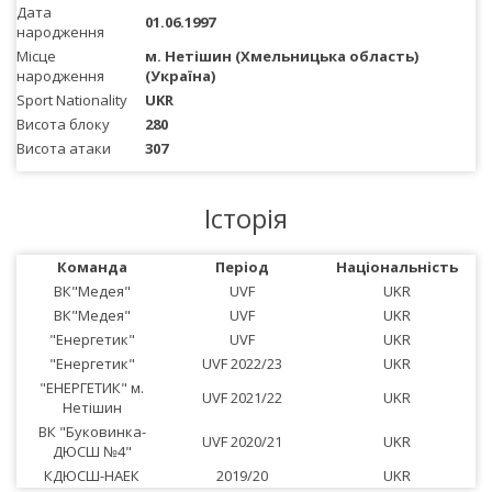
Дата
01.06.1997
народження
Місце
м. Нетішин (Хмельницька область)
народження
(Україна)
Sport Nationality
UKR
Висота блоку
280
Висота атаки
307
Історія
Команда
Період
Національність
ВК"Медея"
UVF
UKR
ВК"Медея"
UVF
UKR
"Енергетик"
UVF
UKR
"Енергетик"
UVF 2022/23
UKR
"ЕНЕРГЕТИК" м.
UVF 2021/22
UKR
Нетішин
ВК "Буковинка-
UVF 2020/21
UKR
ДЮСШ №4"
КДЮСШ-НАЕК
2019/20
UKR