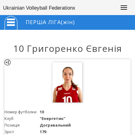
Togg
Ukrainian Volleyball Federationx
navig
ПЕРША ЛІГА(жін)
10 Григоренко Євгенія
Номер футболки
10
Клуб
"Енергетик"
Позиція
Догравальний
Зріст
179