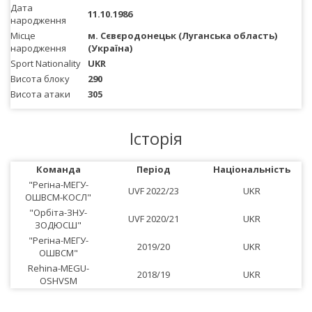
Дата
11.10.1986
народження
Місце
м. Сєвєродонецьк (Луганська область)
народження
(Україна)
Sport Nationality
UKR
Висота блоку
290
Висота атаки
305
Історія
Команда
Період
Національність
"Регіна-МЕГУ-
UVF 2022/23
UKR
ОШВСМ-КОСЛ"
"Орбіта-ЗНУ-
UVF 2020/21
UKR
ЗОДЮСШ"
"Регіна-МЕГУ-
2019/20
UKR
ОШВСМ"
Rehina-MEGU-
2018/19
UKR
OSHVSM