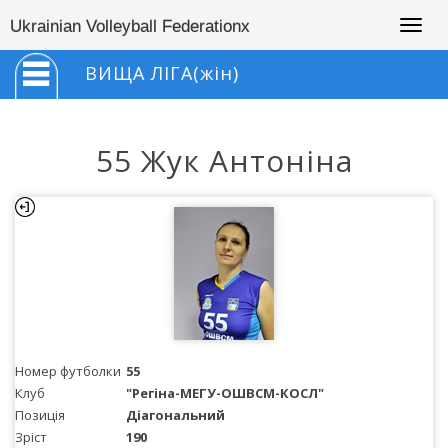
Togg
Ukrainian Volleyball Federationx
navig
ВИЩА ЛІГА(жін)
55 Жук Антоніна
Номер футболки
55
Клуб
"Регіна-МЕГУ-ОШВСМ-КОСЛ"
Позиція
Діагональний
Зріст
190