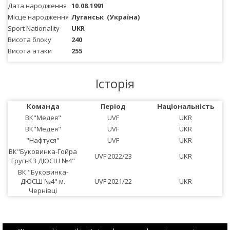
Дата народження
10.08.1991
Місце народження
Луганськ
(Україна)
Sport Nationality
UKR
Висота блоку
240
Висота атаки
255
Історія
Команда
Період
Національність
ВК"Медея"
UVF
UKR
ВК"Медея"
UVF
UKR
"Нафтуся"
UVF
UKR
ВК"Буковинка-Гойра
UVF 2022/23
UKR
Груп-КЗ ДЮСШ №4"
ВК "Буковинка-
ДЮСШ №4" м.
UVF 2021/22
UKR
Чернівці