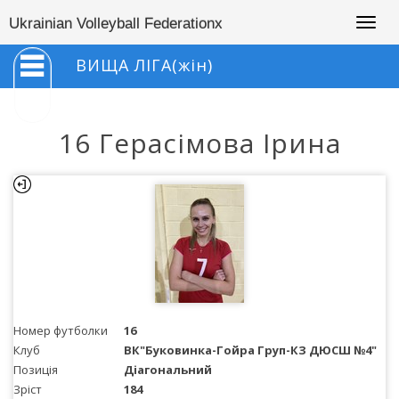
Togg
Ukrainian Volleyball Federationx
navig
ВИЩА ЛІГА(жін)
16 Герасімова Ірина
Номер футболки
16
Клуб
ВК"Буковинка-Гойра Груп-КЗ ДЮСШ №4"
Позиція
Діагональний
Зріст
184