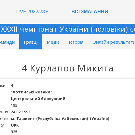
UVF 2022/23
ВСІ ЗМАГАННЯ
XXII чемпіонат України (чоловіки) с
оманди
Гравці
Медіа
Історія
Онлайн результат
4 Курлапов Микита
лки
4
"Хотинські козаки"
Центральний блокуючий
195
ення
24.02.1992
ження
м. Ташкент (Республіка Узбекистан)
(Україна)
ity
UKR
325