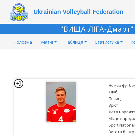
Ukrainian Volleyball Federation
"ВИЩА ЛІГА-Дмарт" X
Головна
Матчі
Таблиця
Статистика
К
Номер футбо
Клуб
Позиція
Зріст
Дата народж
Місце народ
Sport National
Висота блоку