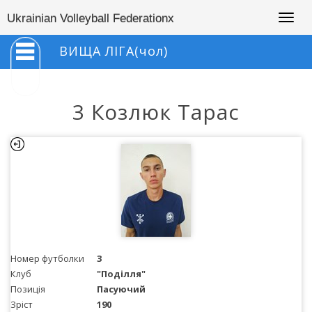
Togg
Ukrainian Volleyball Federationx
navig
ВИЩА ЛІГА(чол)
3 Козлюк Тарас
Номер футболки
3
Клуб
"Поділля"
Позиція
Пасуючий
Зріст
190