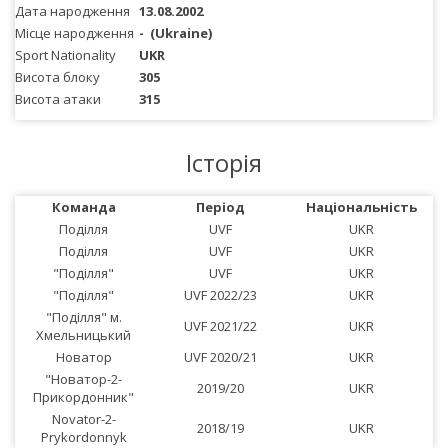
Дата народження
13.08.2002
Місце народження
-
(Ukraine)
Sport Nationality
UKR
Висота блоку
305
Висота атаки
315
Історія
Команда
Період
Національність
Поділля
UVF
UKR
Поділля
UVF
UKR
"Поділля"
UVF
UKR
"Поділля"
UVF 2022/23
UKR
"Поділля" м.
UVF 2021/22
UKR
Хмельницький
Новатор
UVF 2020/21
UKR
"Новатор-2-
2019/20
UKR
Прикордонник"
Novator-2-
2018/19
UKR
Prykordonnyk