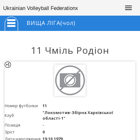
Togg
Ukrainian Volleyball Federationx
navig
ВИЩА ЛІГА(чол)
11 Чміль Родіон
Номер футболки
11
"Локомотив-Збірна Харківської
Клуб
області-1"
Позиція
-
Зріст
0
Дата народження
19.10.1979