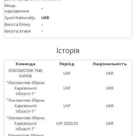
Місце
-
народження
Sport Nationality
UKR
Висота блоку
-
Висота атаки
-
Історія
Команда
Період
Національність
ЛОКОМОТИВ 1945
UVF
UKR
ХАРКІВ
"Локомотив-Збірна
Харківської
UVF
UKR
області-1"
"Локомотив-Збірна
Харківської
UVF
UKR
області-1"
"Локомотив-Збірна
Харківської
UVF 2022/23
UKR
області-1"
Локомотив Збірна