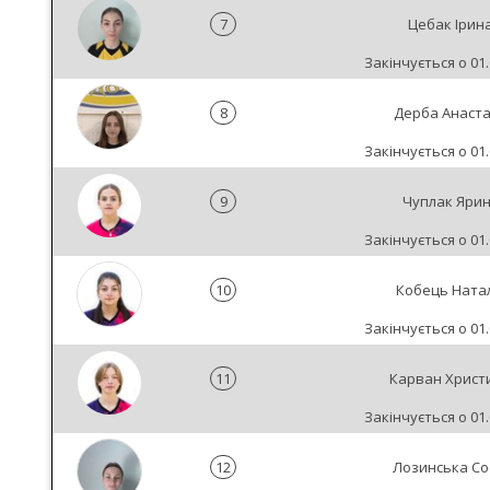
7
Цебак Ірин
Закінчується о 01.
8
Дерба Анаста
Закінчується о 01.
9
Чуплак Яри
Закінчується о 01.
10
Кобець Натал
Закінчується о 01.
11
Карван Христ
Закінчується о 01.
12
Лозинська Со