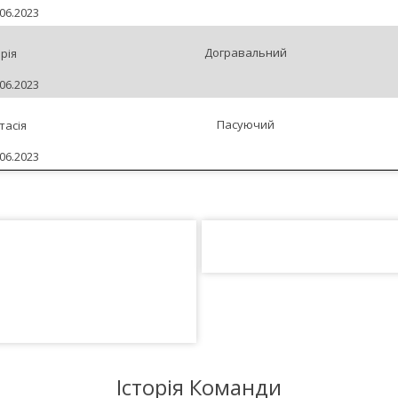
06.2023
Догравальний
рія
06.2023
Пасуючий
тасія
06.2023
Історія Команди