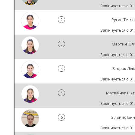
Закінчується о 01.
2
Русин Тетян
Закінчується о 01.
3
Мартин Юлі
Закінчується о 01.
4
Вторак Лілі
Закінчується о 01.
5
Матвійчук Вікт
Закінчується о 01.
6
Зільник Іри
Закінчується о 01.