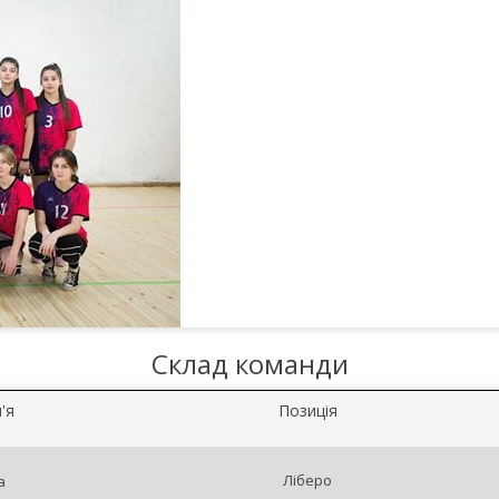
Склад команди
'я
Позиція
Ліберо
а