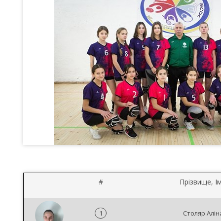
#
Прізвище, Ім
1
Столяр Алін