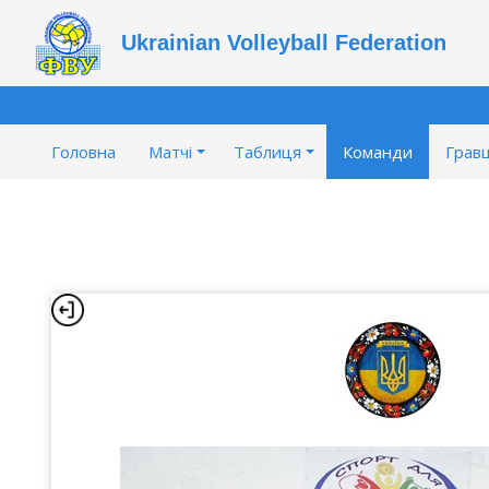
Ukrainian Volleyball Federation
Головна
Матчі
Таблиця
Команди
Гравц