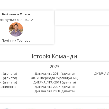
Бойченко Ольга
акінчується о 01.06.2023
Помічник Тренера
Історія Команди
2023
н. (дівчата)
Дитяча ліга 2011 (дівчата)
ДИТЯЧА ЛІ
н. (дівчата)
XIX Універсіада України(жінки)
н. (дівчата)
ДИТЯЧА ЛІГА -2011 (дівчата)
аїни(жінки)
Дитяча ліга 2007 (дівчата)
Дитяча ліга 2008 (дівчата)