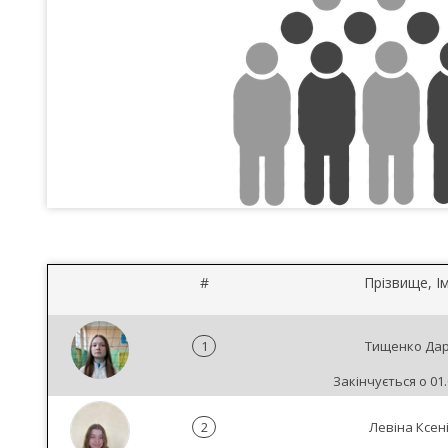
#
Прізвище, Ім
1
Тищенко Дар
Закінчується о 01.
2
Левіна Ксен