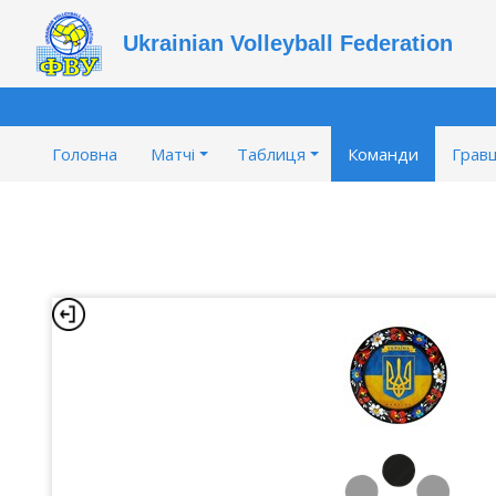
Ukrainian Volleyball Federation
Головна
Матчі
Таблиця
Команди
Гравц