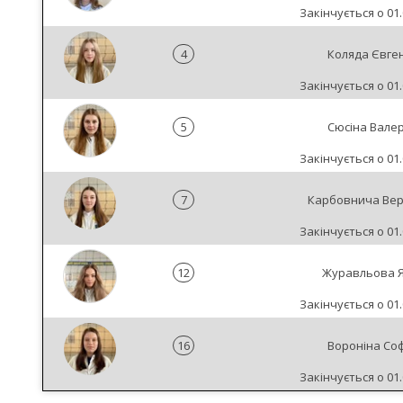
Закінчується о 01.
4
Коляда Євген
Закінчується о 01.
5
Сюсіна Валер
Закінчується о 01.
7
Карбовнича Вер
Закінчується о 01.
12
Журавльова 
Закінчується о 01.
16
Вороніна Соф
Закінчується о 01.