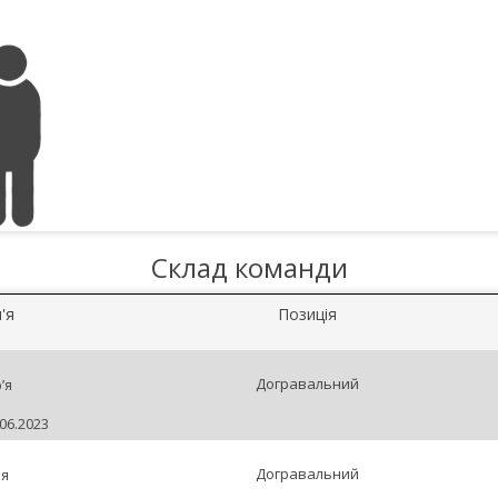
Склад команди
'я
Позиція
Догравальний
’я
06.2023
Догравальний
ія