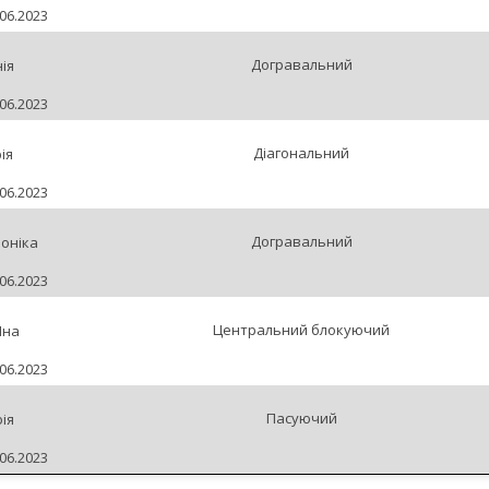
06.2023
Догравальний
ія
06.2023
Діагональний
ія
06.2023
Догравальний
оніка
06.2023
Центральний блокуючий
Яна
06.2023
Пасуючий
ія
06.2023