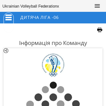
Togg
Ukrainian Volleyball Federationx
navig
ДИТЯЧА ЛІГА -06
Інформація про Команду