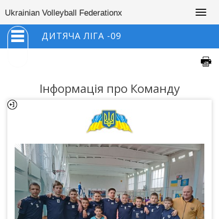
Togg
Ukrainian Volleyball Federationx
navig
ДИТЯЧА ЛІГА -09
Інформація про Команду