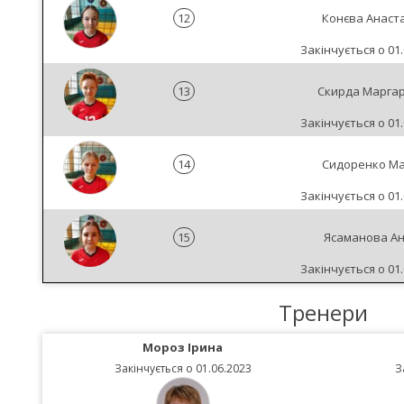
12
Конєва Анаста
Закінчується о 01.
13
Скирда Марга
Закінчується о 01.
14
Сидоренко Ма
Закінчується о 01.
15
Ясаманова А
Закінчується о 01.
Тренери
Мороз Ірина
Закінчується о 01.06.2023
З