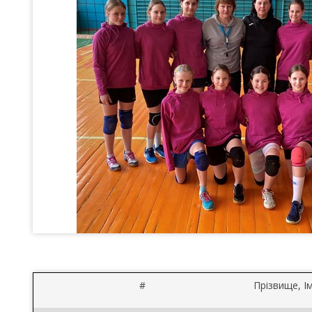
#
Прізвище, Ім