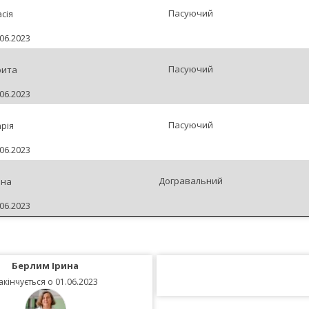
Пасуючий
сія
06.2023
Пасуючий
рита
06.2023
Пасуючий
рія
06.2023
Догравальний
нна
06.2023
Берлим Ірина
акінчується о 01.06.2023