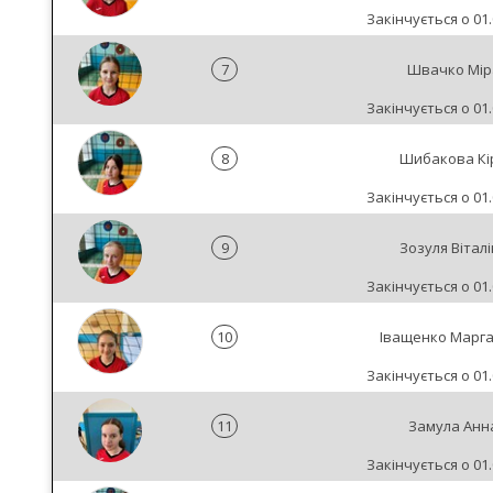
Закінчується о 01.
7
Швачко Мір
Закінчується о 01.
8
Шибакова Кі
Закінчується о 01.
9
Зозуля Вітал
Закінчується о 01.
10
Іващенко Марг
Закінчується о 01.
11
Замула Анн
Закінчується о 01.