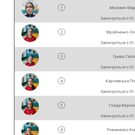
1
Москвич Мар
Закінчується о 01.
2
Мусійченко О
Закінчується о 01.
3
Грива Таїсі
Закінчується о 01.
4
Карчевська По
Закінчується о 01.
5
Гожда Вероні
Закінчується о 01.
6
Романенко Ксе