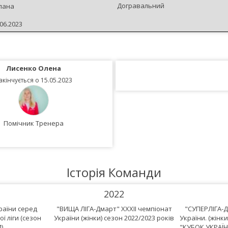
Догравальний
лана
06.2023
Лисенко Олена
Рибалка Юрій
акінчується о 15.05.2023
Закінчується о 15.05.202
Помічник Тренера
Помічник Тренера
Історія Команди
2022
країни серед
"ВИЩА ЛІГА-Дмарт" XXXII чемпіонат
"СУПЕРЛІГА-Д
ї ліги (сезон
України (жінки) сезон 2022/2023 років
України. (жінки
)
"КУБОК УКРАЇНИ