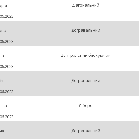
Діагональний
орія
06.2023
Догравальний
ана
06.2023
Центральний блокуючий
на
06.2023
Догравальний
ія
06.2023
Ліберо
тта
06.2023
Догравальний
на