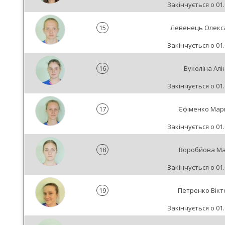
Закінчується о 01.
15
Левенець Олекс
Закінчується о 01.
16
Вуколіна Алі
Закінчується о 01.
17
Єфіменко Мар
Закінчується о 01.
18
Воробйова Ма
Закінчується о 01.
19
Петренко Вікт
Закінчується о 01.