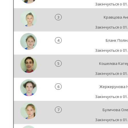
Закінчується о 01.
3
Кравцова Ан
Закінчується о 01.
4
Бланк Полін
Закінчується о 01.
5
Кошелєва Кате
Закінчується о 01.
6
Жержерунова Н
Закінчується о 01.
7
Буличова Ол
Закінчується о 01.