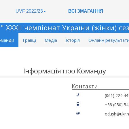
UVF 2022/23
ВСІ ЗМАГАННЯ
 XXXII чемпіонат України (жінки) сез
оманди
Гравці
Медіа
Історія
Онлайн результат
Інформація про Команду
Контакти
(061) 224 44
+38 (050) 54
odush@ukr.n