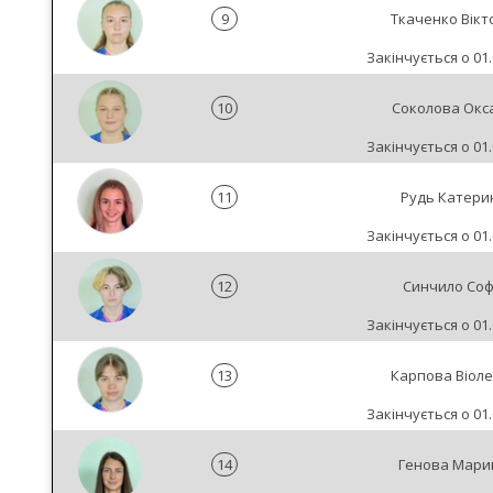
9
Ткаченко Вікт
Закінчується о 01.
10
Соколова Окс
Закінчується о 01.
11
Рудь Катери
Закінчується о 01.
12
Синчило Соф
Закінчується о 01.
13
Карпова Віоле
Закінчується о 01.
14
Генова Мари