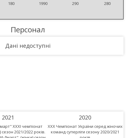
180
1990
290
280
Персонал
Дані недоступні
3
2021
2020
март" XXXІ чемпіонат
XXX Чемпіонат України серед жіночих
XXIX Ч
) сезон 2021/2022 років.
команд суперліги сезону 2020/2021
кома
-Дмарт". (жінки) сезон
років