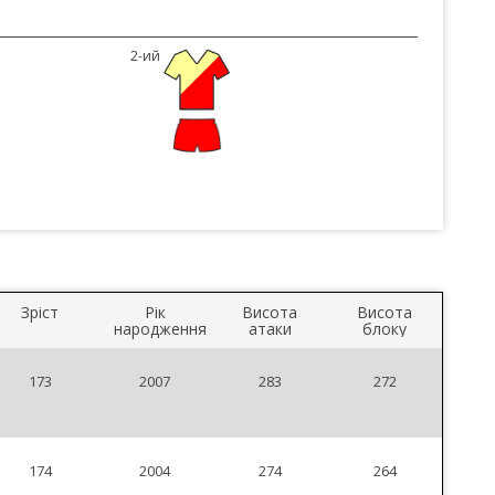
2-ий
Зріст
Рік
Висота
Висота
народження
атаки
блоку
173
2007
283
272
174
2004
274
264