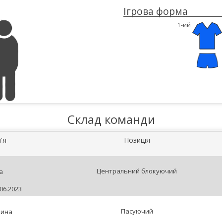
Ігрова форма
1-ий
Склад команди
'я
Позиція
Центральний блокуючий
а
06.2023
Пасуючий
рина