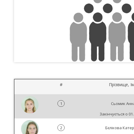
#
Прізвище, Ім
1
Сьомик Анн
Закінчується о 01.
2
Бєлікова Кате