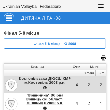
Togg
Ukrainian Volleyball Federationx
navig
ДИТЯЧА ЛІГА -08
Фінал 5-8 місце
Фінал 5-8 місце - Ю-2008
Команда
Очки
Матчі
Зіграні
Вигр
Костопільська ДЮСШ КМР
м.Костопіль 2008 р.н.
4
2
2
"Вінничина" Збірна
Вінницької області
м.Вінниця 2008 р.н.
4
2
1