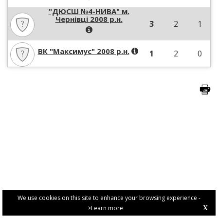
"ДЮСШ №4-НИВА" м.
Чернівці 2008 р.н.
3
2
1
ВК "Максимус" 2008 р.н.
1
2
0
We use cookies on this site to enhance your browsing experience -
>Learn more
X
PRIVACY POLICY