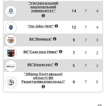
"Ужгородський
національний
університет"
14
7
4
"Ок-Ойл-ЧНУ"
12
7
4
ВК"Вінниця"
9
7
3
ВК"Садгора-Нива"
7
7
2
ВК"Біоресурс"
5
7
2
"Збірна Полтавської
області-ВК
Решетилівка(молодь)"
0
7
0