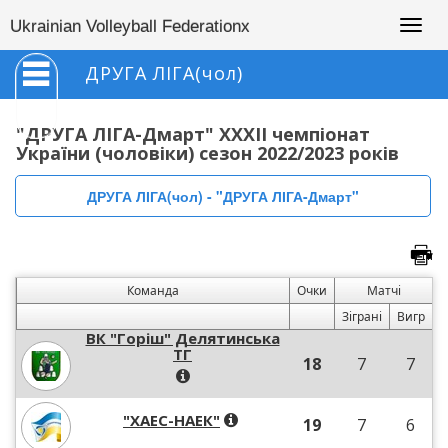
Togg
Ukrainian Volleyball Federationx
navig
ДРУГА ЛІГА(чол)
"ДРУГА ЛІГА-Дмарт" XXXII чемпіонат
України (чоловіки) сезон 2022/2023 років
ДРУГА ЛІГА(чол) - "ДРУГА ЛІГА-Дмарт"
Команда
Очки
Матчі
Зіграні
Вигр
ВК "Горіш" Делятинська
ТГ
18
7
7
"ХАЕС-НАЕК"
19
7
6