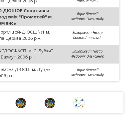
ла Церква 2006 р.н.
Яцик Віталій
О ДЮШОР Спортивна
Яцик Віталій
кадемія "Прометей" м.
Федоряк Олександр
ам’янсь
портліцей-ДЮСШ№1 м.
Захаркевич Назар
ла Церква 2006 р.н.
Коваль Анастасія
З "ДОСФКСП ім. С. Бубки"
Захаркевич Назар
 Бахмут 2006 р.н.
Федоряк Олександр
бласна ДЮСШ м. Луцьк
Яцик Віталій
06 р.н.
Федоряк Олександр