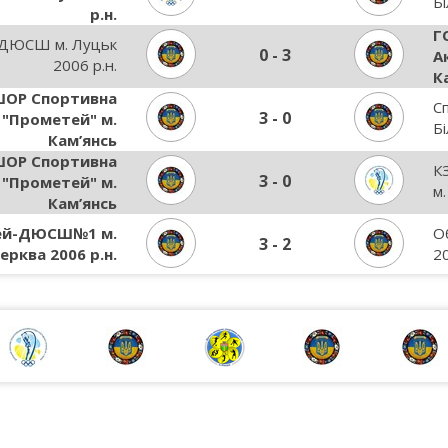
Бі
р.н.
Г
 ДЮСШ м. Луцьк
0
-
3
А
2006 р.н.
К
ОР Спортивна
С
3
-
0
 "Прометей" м.
Бі
Кам’янсь
ОР Спортивна
К
3
-
0
 "Прометей" м.
м.
Кам’янсь
ей-ДЮСШ№1 м.
О
3
-
2
ерква 2006 р.н.
20