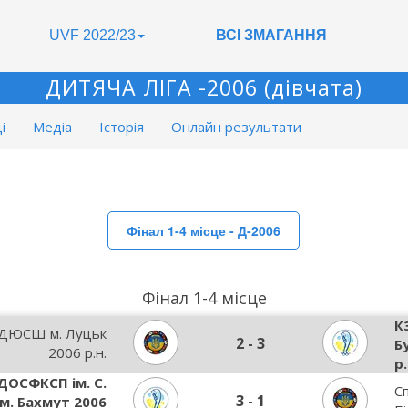
UVF 2022/23
ВСІ ЗМАГАННЯ
ДИТЯЧА ЛІГА -2006 (дівчата)
і
Медіа
Історія
Онлайн результати
Фінал 1-4 місце - Д-2006
Фінал 1-4 місце
К
 ДЮСШ м. Луцьк
2
-
3
Б
2006 р.н.
р.
ДОСФКСП ім. С.
С
3
-
1
м. Бахмут 2006