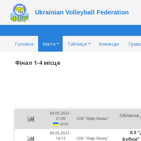
Ukrainian Volleyball Federation
Головна
Матчі
Таблиця
Команди
Гравц
Фінал 1-4 місце
04.05.2023 -
Обласна
21:00
СОК "Лаяр Палац"
00:00
КЗ "
06.05.2023 -
14:15
СОК "Лаяр Палац"
Бубки" 