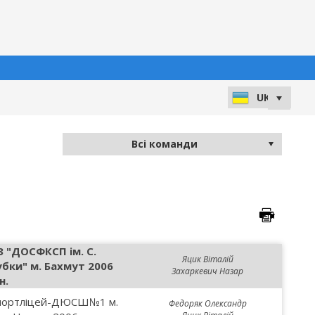
З "ДОСФКСП ім. С.
Яцик Віталій
убки" м. Бахмут 2006
Захаркевич Назар
н.
портліцей-ДЮСШ№1 м.
Федоряк Олександр