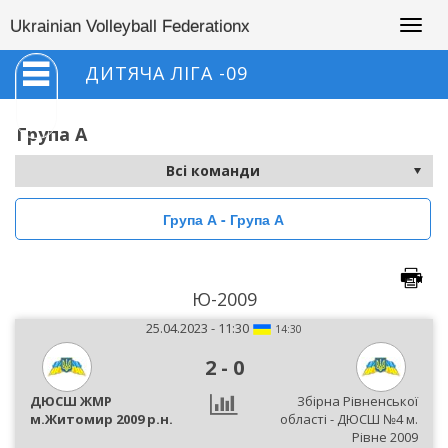
Togg
Ukrainian Volleyball Federationx
navig
ДИТЯЧА ЛІГА -09
Група А
Група А - Група А
Ю-2009
25.04.2023 - 11:30
14:30
2
-
0
ДЮСШ ЖМР
Збірна Рівненської
м.Житомир 2009 р.н.
області - ДЮСШ №4 м.
Рівне 2009