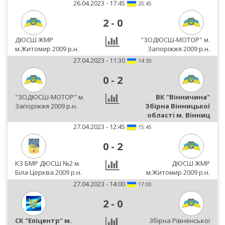
26.04.2023 - 17:45
20:45
2
-
0
ДЮСШ ЖМР
"ЗОДЮСШ-МОТОР" м.
м.Житомир 2009 р.н.
Запоріжжя 2009 р.н.
27.04.2023 - 11:30
14:30
0
-
2
"ЗОДЮСШ-МОТОР" м.
ВК "Вінничина"
Запоріжжя 2009 р.н.
Збірна Вінницької
області м. Вінниц
27.04.2023 - 12:45
15:45
0
-
2
КЗ БМР ДЮСШ №2 м.
ДЮСШ ЖМР
Біла Церква 2009 р.н.
м.Житомир 2009 р.н.
27.04.2023 - 14:00
17:00
2
-
0
СК "Епіцентр" м.
Збірна Рівненської