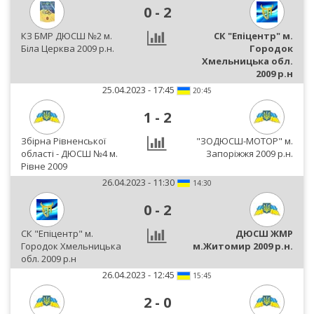
0
-
2
КЗ БМР ДЮСШ №2 м.
СК "Епіцентр" м.
Біла Церква 2009 р.н.
Городок
Хмельницька обл.
2009 р.н
25.04.2023 - 17:45
20:45
1
-
2
Збірна Рівненської
"ЗОДЮСШ-МОТОР" м.
області - ДЮСШ №4 м.
Запоріжжя 2009 р.н.
Рівне 2009
26.04.2023 - 11:30
14:30
0
-
2
СК "Епіцентр" м.
ДЮСШ ЖМР
Городок Хмельницька
м.Житомир 2009 р.н.
обл. 2009 р.н
26.04.2023 - 12:45
15:45
2
-
0