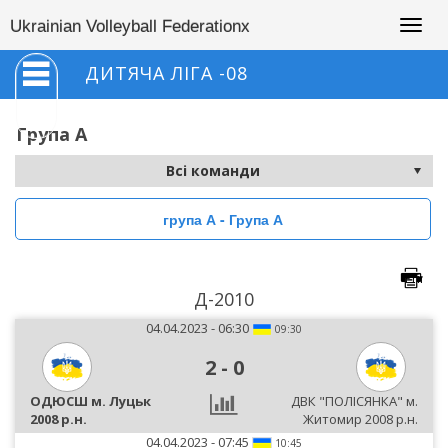
Togg
Ukrainian Volleyball Federationx
navig
ДИТЯЧА ЛІГА -08
Група А
група А - Група А
Д-2010
04.04.2023 - 06:30
09:30
2
-
0
ОДЮСШ м. Луцьк
ДВК "ПОЛІСЯНКА" м.
2008 р.н.
Житомир 2008 р.н.
04.04.2023 - 07:45
10:45