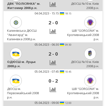
ДВК "ПОЛІСЯНКА" м.
ДЮСШ №10 м. Київ
Житомир 2008 р.н.
2008 р.н.
04.04.2023 - 15:15
18:15
2
-
0
Калинівська ДЮСШ
ШВ “GORGONA” м.
"Авангард" м.
Кропивницький 2008
Калинівка 2008 р.н.
р.н.
05.04.2023 - 06:30
09:30
2
-
0
ОДЮСШ м. Луцьк
ДЮСШ №10 м. Київ
2008 р.н.
2008 р.н.
05.04.2023 - 07:45
10:45
0
-
2
ДЮСШ м.
ШВ “GORGONA” м.
Первомайський 2008
Кропивницький 2008
р.н.
р.н.
05.04.2023 - 09:00
12:00