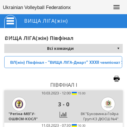
Togg
Ukrainian Volleyball Federationx
navig
ВИЩА ЛІГА(жін)
ВИЩА ЛІГА(жін) Півфінал
ВЛ(жін) Півфінал - "ВИЩА ЛІГА-Дмарт" XXXII чемпіонат Укр
ПІВФІНАЛ I
10.03.2023 - 12:00
15:00
3
-
0
"Регіна-МЕГУ-
ВК"Буковинка-Гойра
ОШВСМ-КОСЛ"
Груп-КЗ ДЮСШ №4"
11.03.2023 - 07:30
10:30