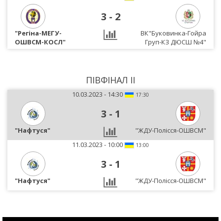
3
-
2
"Регіна-МЕГУ-
ВК"Буковинка-Гойра
ОШВСМ-КОСЛ"
Груп-КЗ ДЮСШ №4"
ПІВФІНАЛ II
10.03.2023 - 14:30
17:30
3
-
1
"Нафтуся"
"ЖДУ-Полісся-ОШВСМ"
11.03.2023 - 10:00
13:00
3
-
1
"Нафтуся"
"ЖДУ-Полісся-ОШВСМ"