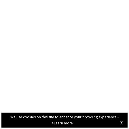
We use cookies on this site to enhance your browsing experience -
>Learn more
X
PRIVACY POLICY