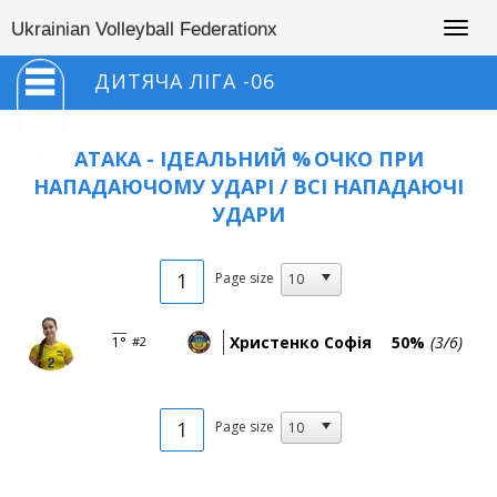
Togg
Ukrainian Volleyball Federationx
navig
ДИТЯЧА ЛІГА -06
АТАКА - ІДЕАЛЬНИЙ %
ОЧКО ПРИ
НАПАДАЮЧОМУ УДАРІ / ВСІ НАПАДАЮЧІ
УДАРИ
1
Page size
Христенко Софія
50%
(3/6)
1°
#2
1
Page size