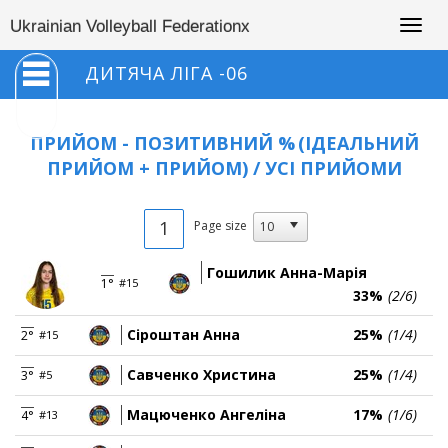
Togg
Ukrainian Volleyball Federationx
navig
ДИТЯЧА ЛІГА -06
ПРИЙОМ - ПОЗИТИВНИЙ %
(ІДЕАЛЬНИЙ
ПРИЙОМ + ПРИЙОМ) / УСІ ПРИЙОМИ
1
Page size
Гошилик Анна-Марія
1°
#15
33%
(2/6)
Сіроштан Анна
25%
(1/4)
2°
#15
Савченко Христина
25%
(1/4)
3°
#5
Мацюченко Ангеліна
17%
(1/6)
4°
#13