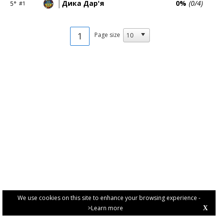
Дика Дар'я
0%
(0/4)
5°
#1
1
Page size
We use cookies on this site to enhance your browsing experience -
>Learn more
X
PRIVACY POLICY