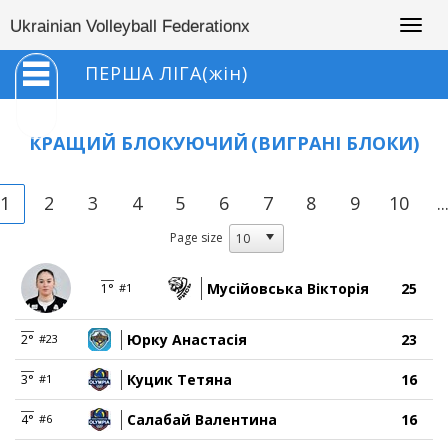
Togg
Ukrainian Volleyball Federationx
navig
ПЕРША ЛІГА(жін)
КРАЩИЙ БЛОКУЮЧИЙ
(ВИГРАНІ БЛОКИ)
1
2
3
4
5
6
7
8
9
10
..
Page size
Мусійовська Вікторія
25
1°
#1
Юрку Анастасія
23
2°
#23
Куцик Тетяна
16
3°
#1
Салабай Валентина
16
4°
#6