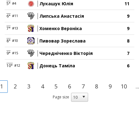
Лукашук Юлія
11
5°
#4
Липська Анастасія
9
6°
#11
Хоменко Вероніка
9
7°
#13
Пивовар Зореслава
8
8°
#10
Чередніченко Вікторія
7
9°
#15
Донець Таміла
6
10°
#12
1
2
3
4
5
6
7
8
9
10
..
Page size