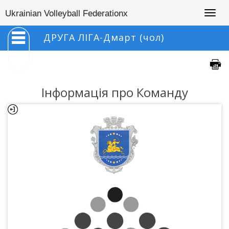
Togg
Ukrainian Volleyball Federationx
navig
ДРУГА ЛІГА-Дмарт (чол)
Інформація про Команду