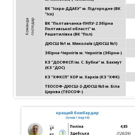
ВК "Іскра-ДДАЕУ" м. Підгородне (ВК 
"Іск)
р
К
о
м
а
н
д
а
г
о
с
п
о
д
а
ВК "Полтавчанка-ПНПУ-2 Збірна 
Полтавської області" м. 
Решетилівка (ВК "Пол)
ДЮСШ №1 м. Миколаїв (ДЮСШ №1)
Збірна-Чернігів м. Чернігів (Збірна-)
КЗ "ДОСФКСП ім. С. Бубки" м. Бахмут 
(КЗ "ДОС)
КЗ "ХФКСП" ХОР м. Харків (КЗ "ХФК)
ТЕОСОФ-ДЮСШ-2-ДЮСШ №5 м. Біла 
Церква (ТЕОСОФ-)
кращий бомбардир
(очки / партії)
Поліна
4,85
1°
Здебська
(126/26)
#8