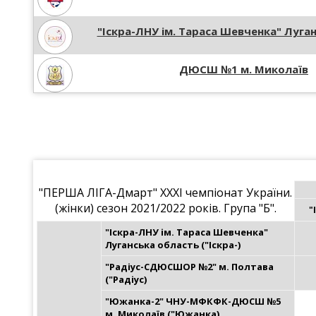
"Іскра-ЛНУ ім. Тараса Шевченка" Луга
ДЮСШ №1 м. Миколаїв
"ПЕРША ЛІГА-Дмарт" XXXІ чемпіонат України.
(жінки) сезон 2021/2022 років. Група "Б".
"
"Іскра-ЛНУ ім. Тараса Шевченка" 
Луганська область ("Іскра-)
"Радіус-СДЮСШОР №2" м. Полтава 
("Радіус)
"Южанка-2" ЧНУ-МФКФК-ДЮСШ №5 
м. Миколаїв ("Южанка)