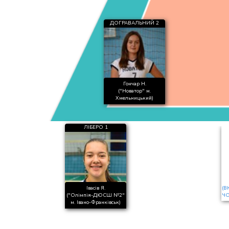
ДОГРАВАЛЬНИЙ 2
Гончар Н.
("Новатор" м.
Хмельницький)
ЛІБЕРО 1
Івасів Я.
(В
("Олімпія-ДЮСШ №2"
ЧО
м. Івано-Франківськ)