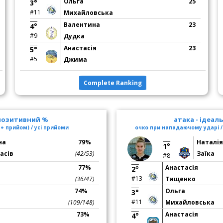
Ольга
25
3°
#11
Михайловська
Валентина
23
4°
#9
Дудка
Анастасія
23
5°
#5
Джима
Complete Ranking
 позитивний %
атака - ідеал
+ прийом) / усі прийоми
очко при нападаючому ударі /
на
79%
Наталі
1°
васів
(42/53)
Заїка
#8
77%
Анастасія
2°
#13
(36/47)
Тищенко
74%
Ольга
3°
#11
(109/148)
Михайловська
73%
Анастасія
4°