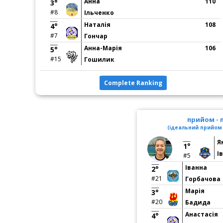
Анна
110
3°
#8
Ільченко
Наталія
108
4°
#7
Гончар
Анна-Марія
106
5°
#15
Гошилик
Complete Ranking
прийом -
(ідеальний прийом 
Я
1°
І
#5
Іванна
2°
#21
Горбачова
Марія
3°
#20
Бадида
Анастасія
4°