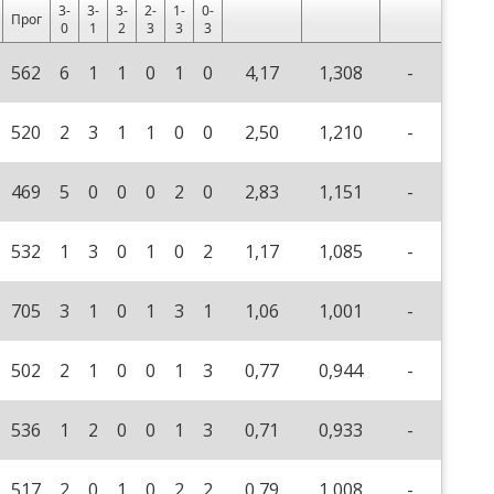
3-
3-
3-
2-
1-
0-
Прог
0
1
2
3
3
3
562
6
1
1
0
1
0
4,17
1,308
-
520
2
3
1
1
0
0
2,50
1,210
-
469
5
0
0
0
2
0
2,83
1,151
-
532
1
3
0
1
0
2
1,17
1,085
-
705
3
1
0
1
3
1
1,06
1,001
-
502
2
1
0
0
1
3
0,77
0,944
-
536
1
2
0
0
1
3
0,71
0,933
-
517
2
0
1
0
2
2
0,79
1,008
-