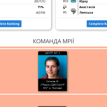
#23
(95/131)
Юрку
71%
Анастасія
5°
#5
(42/59)
Липська
lete Ranking
Complete R
КОМАНДА МРІЇ
ЦЕНТР. БЛ. 2
Сопиєва Ж.
("Радіус-СДЮСШОР
№2" м. Полтава)