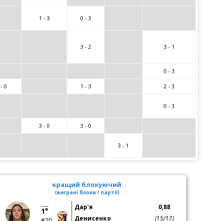
1 - 3
0 - 3
3 - 2
3 - 1
0 - 3
 - 0
1 - 3
2 - 3
0 - 3
3 - 0
3 - 0
3 - 1
кращий блокуючий
(виграні блоки / партії)
Дар'я
0,88
1°
Денисенко
(15/17)
#20