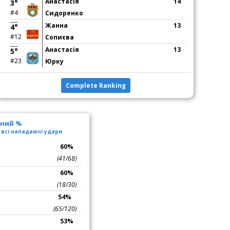
Анастасія
14
3°
#4
Сидоренко
Жанна
13
4°
#12
Сопиєва
Анастасія
13
5°
#23
Юрку
Complete Ranking
ьний %
 всі нападаючі удари
я
60%
(41/68)
60%
(18/30)
54%
(65/120)
53%