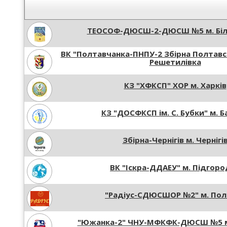
ТЕОСОФ-ДЮСШ-2-ДЮСШ №5 м. Біл
ВК "Полтавчанка-ПНПУ-2 Збірна Полтавсь
Решетилівка
КЗ "ХФКСП" ХОР м. Харків
КЗ "ДОСФКСП ім. С. Бубки" м. 
Збірна-Чернігів м. Чернігі
ВК "Іскра-ДДАЕУ" м. Підгор
"Радіус-СДЮСШОР №2" м. Пол
"Южанка-2" ЧНУ-МФКФК-ДЮСШ №5 м