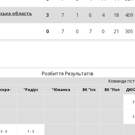
нська область
3
7
1
6
4
18
409
0
7
0
7
0
21
305
Розбиття Результатів
Команда гіст
Іскра-
"Радіус
"Южанка
ВК "Іск
ВК "Пол
ДЮС
3
3
3 - 0
1 - 3