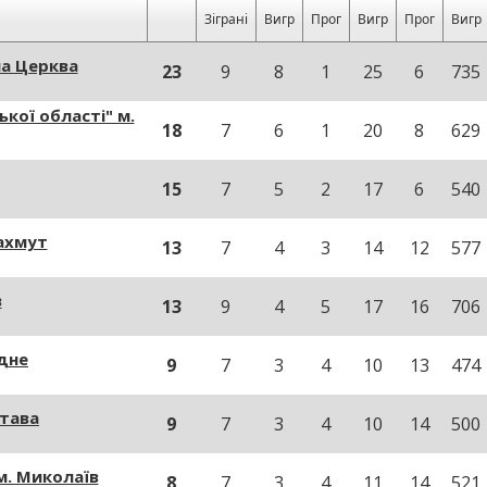
Зіграні
Вигр
Прог
Вигр
Прог
Вигр
а Церква
23
9
8
1
25
6
735
кої області" м.
18
7
6
1
20
8
629
15
7
5
2
17
6
540
Бахмут
13
7
4
3
14
12
577
в
13
9
4
5
17
16
706
одне
9
7
3
4
10
13
474
тава
9
7
3
4
10
14
500
. Миколаїв
8
7
3
4
11
14
521