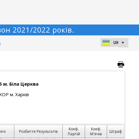
он 2021/2022 років.
и
. Біла Церква
ОР м. Харків
Коеф.
Коеф.
ячі
Розбиття Результатів
Штраф
Партій
М'ячів