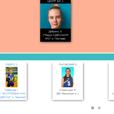
ЦЕНТР. БЛ. 1
Добринь З.
("Радіус-СДЮСШОР
№2" м. Полтава)
ЛІБЕРО 2
ПАСУЮЧИЙ 2
Горбачова І.
Старинщук Я.
К "ВОЛЛЕЙБУК-ЧНУ-
(ВК Максимум м. )
(
ДЮСШ" м. Чернівці)