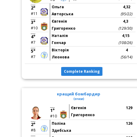
Ольга
4,32
2°
#11
Авторська
(95/22)
Євгенія
4,3
3°
#10
Григоренко
(129/30)
Наталія
4,15
4°
#7
Гончар
(108/26)
Вікторія
4
5°
#7
Леонова
(56/14)
Complete Ranking
кращий бомбардир
(очки)
Євгенія
129
1°
Григоренко
#10
Поліна
126
2°
#8
Здебська