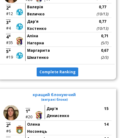
Валерія
0,77
2°
#12
Величко
(10/13)
Дар'я
0,77
3°
#4
Костенко
(10/13)
Аліна
0,71
4°
#35
Нагорна
(5/7)
Маргарита
0,67
5°
#19
Шматенко
(2/3)
Complete Ranking
кращий блокуючий
(виграні блоки)
Дар'я
15
1°
Денисенко
#20
Олена
14
2°
#6
Носонець