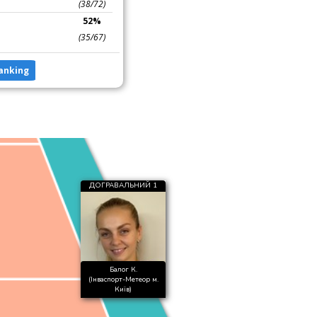
(38/72)
52%
(35/67)
anking
ДОГРАВАЛЬНИЙ 1
Балог К.
(Інваспорт-Метеор м.
Київ)