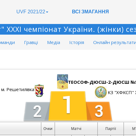
UVF 2021/22
ВСІ ЗМАГАННЯ
 XXXІ чемпіонат України. (жінки) сез
оманди
Гравці
Медіа
Історія
Онлайн результат
ТЕОСОФ-ДЮСШ-2-ДЮСШ №5 м
 м. Решетилівка
КЗ "ХФКСП" Х
Очки
Матчі
Партії
М'