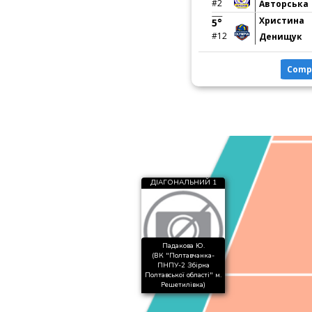
#2
Авторська
Христина
5°
#12
Денищук
Comp
ДІАГОНАЛЬНИЙ 1
Падакова Ю.
(ВК "Полтавчанка-
ПНПУ-2 Збірна
Полтавської області" м.
Решетилівка)