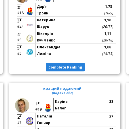
Дар'я
1,78
2°
#18
Троян
(16/9)
Катерина
1,18
3°
#24
Шарук
(20/17)
Вікторія
1,11
4°
#3
Кучменко
(20/18)
Олександра
1,08
5°
#5
Лижіна
(14/13)
Complete Ranking
кращий подаючий
(подача ейс)
Каріна
38
1°
Балог
#19
Наталія
27
2°
#7
Гончар