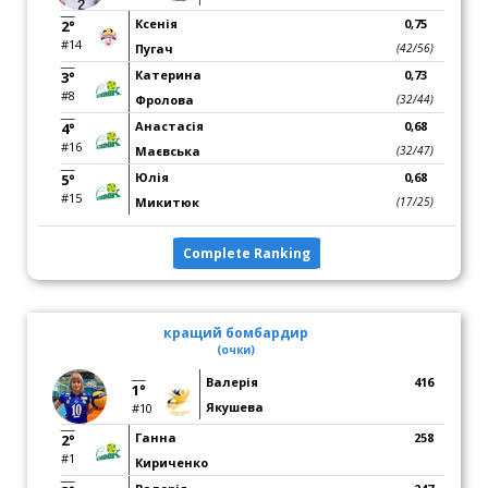
Ксенія
0,75
2°
#14
Пугач
(42/56)
Катерина
0,73
3°
#8
Фролова
(32/44)
Анастасія
0,68
4°
#16
Маєвська
(32/47)
Юлія
0,68
5°
#15
Микитюк
(17/25)
Complete Ranking
кращий бомбардир
(очки)
Валерія
416
1°
Якушева
#10
Ганна
258
2°
#1
Кириченко