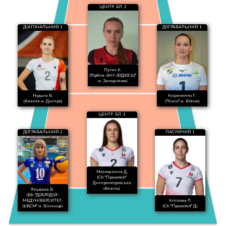
ЦЕНТР. БЛ. 2
ДІАГОНАЛЬНИЙ 1
ДОГРАВАЛЬНИЙ 1
Пугач К.
("Орбіта-ЗНУ-ЗОДЮСШ"
м. Запоріжжя)
Нудьга В.
Кириченко Г.
(Аланта м. Дніпро)
("Хімік" м. Южне)
ЦЕНТР. БЛ. 1
ДОГРАВАЛЬНИЙ 2
ПАСУЮЧИЙ 1
Мелюшкина Д.
(СК "Прометей"
Дніпропетровська
область)
Якушева В.
(ВК "ДОБРОДІЙ-
МЕДУНІВЕРСИТЕТ-
Кітіпова Л.
ШВСМ" м. Вінниця)
(СК "Прометей" Д)