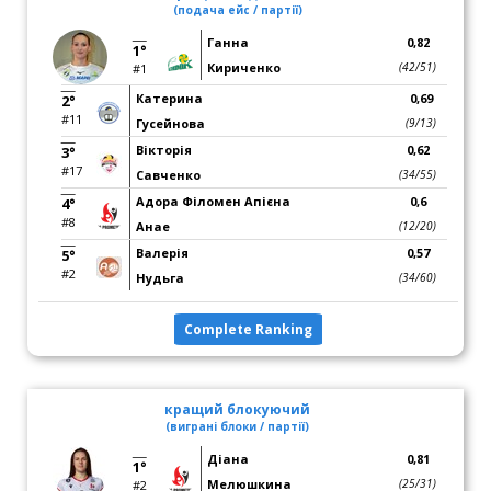
(подача ейс / партії)
Ганна
0,82
1°
Кириченко
(42/51)
#1
Катерина
0,69
2°
#11
Гусейнова
(9/13)
Вікторія
0,62
3°
#17
Савченко
(34/55)
Адора Філомен Апієна
0,6
4°
#8
Анае
(12/20)
Валерія
0,57
5°
#2
Нудьга
(34/60)
Complete Ranking
кращий блокуючий
(виграні блоки / партії)
Діана
0,81
1°
Мелюшкина
(25/31)
#2