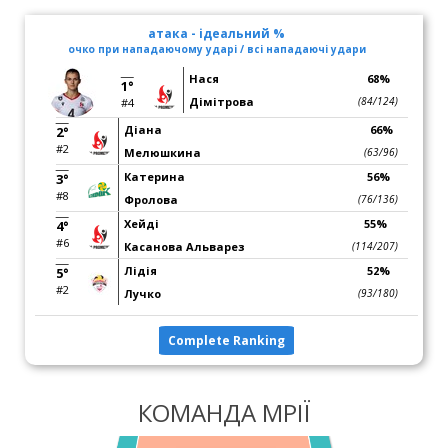
атака - ідеальний %
очко при нападаючому ударі / всі нападаючі удари
Нася
68%
1°
Дімітрова
(84/124)
#4
Діана
66%
2°
#2
Мелюшкина
(63/96)
Катерина
56%
3°
#8
Фролова
(76/136)
Хейді
55%
4°
#6
Касанова Альварез
(114/207)
Лідія
52%
5°
#2
Лучко
(93/180)
Complete Ranking
КОМАНДА МРІЇ