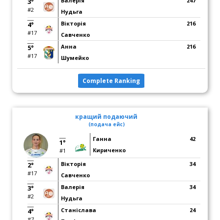
Валерія
247
3°
#2
Нудьга
Вікторія
216
4°
#17
Савченко
Анна
216
5°
#17
Шумейко
Complete Ranking
кращий подаючий
(подача ейс)
Ганна
42
1°
Кириченко
#1
Вікторія
34
2°
#17
Савченко
Валерія
34
3°
#2
Нудьга
Станіслава
24
4°
#7