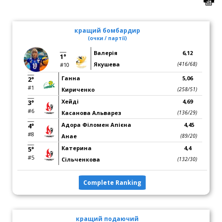
кращий бомбардир
(очки / партії)
Валерія
6,12
1°
Якушева
(416/68)
#10
Ганна
5,06
2°
#1
Кириченко
(258/51)
Хейді
4,69
3°
#6
Касанова Альварез
(136/29)
Адора Філомен Апієна
4,45
4°
#8
Анае
(89/20)
Катерина
4,4
5°
#5
Сільченкова
(132/30)
Complete Ranking
кращий подаючий