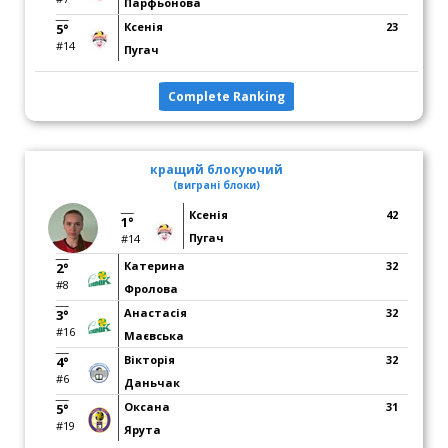
Парфьонова
Ксенія
23
5°
#14
Пугач
Complete Ranking
кращий блокуючий
(виграні блоки)
Ксенія
42
1°
Пугач
#14
Катерина
32
2°
#8
Фролова
Анастасія
32
3°
#16
Маєвська
Вікторія
32
4°
#6
Даньчак
Оксана
31
5°
#19
Ярута