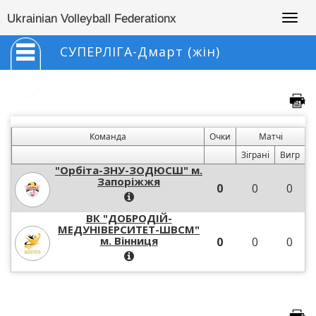
Togg
Ukrainian Volleyball Federationx
navig
СУПЕРЛІГА-Дмарт (жін)
Команда
Очки
Матчі
Зіграні
Вигр
"Орбіта-ЗНУ-ЗОДЮСШ" м.
Запоріжжя
0
0
0
ВК "ДОБРОДІЙ-
МЕДУНІВЕРСИТЕТ-ШВСМ"
м. Вінниця
0
0
0