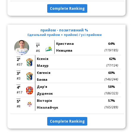
Complete Ranking
прийом - позитивний %
(ідеальний прийом + прийом) / усі прийоми
Кристина
64%
1°
Нємцева
(119/185)
#6
Ксенія
62%
2°
#37
Мазур
(77/124)
Євгенія
60%
3°
#3
Баєва
(146/244)
Дар'я
58%
4°
#17
Дуденок
(186/323)
Вікторія
57%
5°
#8
Ніколайчук
(165/289)
Complete Ranking