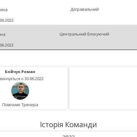
Догравальний
тина
06.2022
Центральний блокуючий
ина
06.2022
Бойчук Роман
акінчується о 30.06.2022
Помічник Тренера
Історія Команди