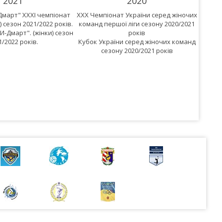
2021
2020
Дмарт" XXXІ чемпіонат
XXX Чемпіонат України серед жіночих
XXIX Ч
) сезон 2021/2022 років.
команд першої ліги сезону 2020/2021
коман
-Дмарт". (жінки) сезон
років
1/2022 років.
Кубок України серед жіночих команд
сезону 2020/2021 років