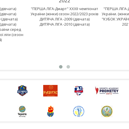
2022
(дівчата)
"ПЕРША ЛІГА-Дмарт" XXXII чемпіонат
"ПЕРША ЛІГА-
(дівчата)
України (жінки) сезон 2022/2023 років
України. (жінки
 (дівчата)
ДИТЯЧА ЛІГА -2009 (дівчата)
"КУБОК УКРАЇНИ
(дівчата)
ДИТЯЧА ЛІГА -2010 (дівчата)
202
країни серед
ї ліги (сезон
)