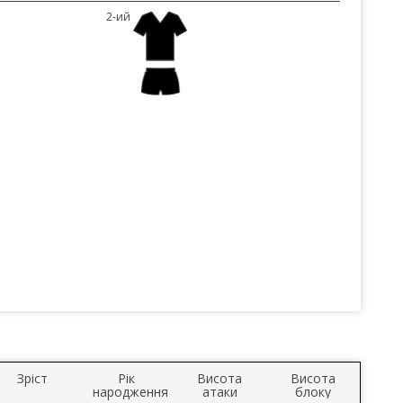
2-ий
Зріст
Рік
Висота
Висота
народження
атаки
блоку