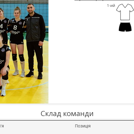
1-ий
Склад команди
'я
Позиція