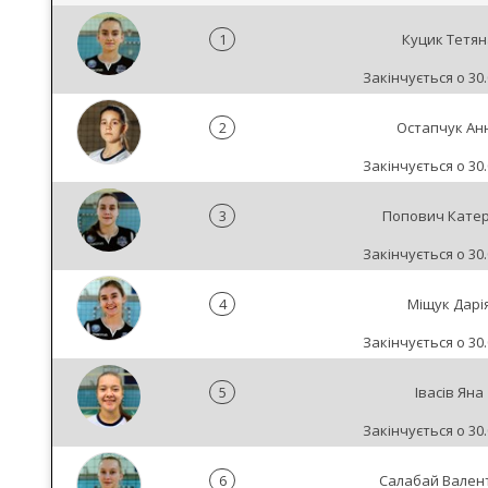
1
Куцик Тетян
Закінчується о 30.
2
Остапчук Ан
Закінчується о 30.
3
Попович Кате
Закінчується о 30.
4
Міщук Дарі
Закінчується о 30.
5
Івасів Яна
Закінчується о 30.
6
Салабай Вален