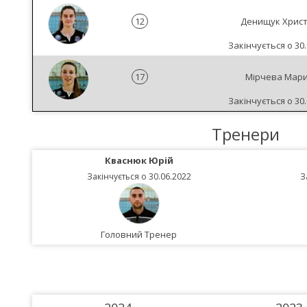
12
Денищук Хрис
Закінчується о 30.
17
Мірчева Мар
Закінчується о 30.
Тренери
Кваснюк Юрій
Закінчується о 30.06.2022
З
Головний Тренер