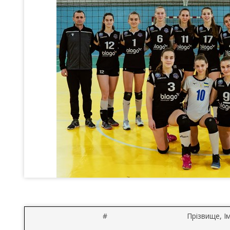
#
Прізвище, Ім