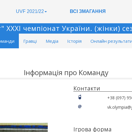
UVF 2021/22
ВСІ ЗМАГАННЯ
 XXXІ чемпіонат України. (жінки) сез
оманди
Гравці
Медіа
Історія
Онлайн результат
Інформація про Команду
Контакти
+38 (097) 95
vk.olympia@
Ігрова форма