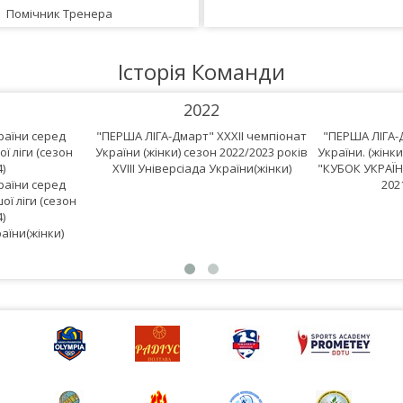
Помічник Тренера
Історія Команди
2022
країни серед
"ПЕРША ЛІГА-Дмарт" XXXII чемпіонат
"ПЕРША ЛІГА-
ї ліги (сезон
України (жінки) сезон 2022/2023 років
України. (жінки
)
XVIII Універсіада України(жінки)
"КУБОК УКРАЇНИ
країни серед
202
ї ліги (сезон
)
аїни(жінки)