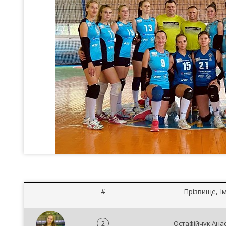
#
Прізвище, Ім
2
Остафійчук Анас