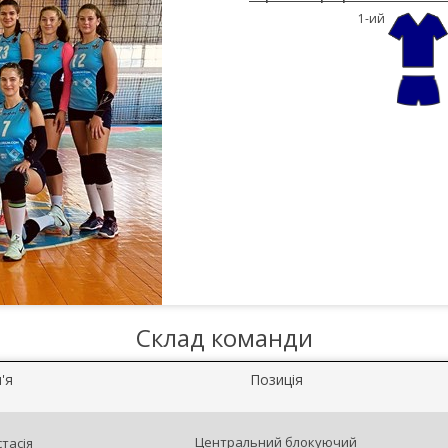
1-ий
Склад команди
'я
Позиція
Центральний блокуючий
тасія