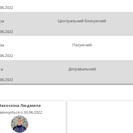
06.2022
Центральний блокуючий
ія
06.2022
Пасуючий
ія
06.2022
Догравальний
та
06.2022
Накоскіна Людмила
акінчується о 30.06.2022