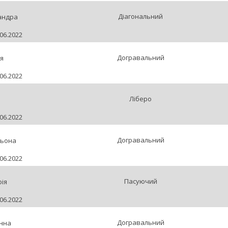
Діагональний
андра
06.2022
Догравальний
я
06.2022
Ліберо
06.2022
Догравальний
льона
06.2022
Пасуючий
фія
06.2022
Догравальний
анна