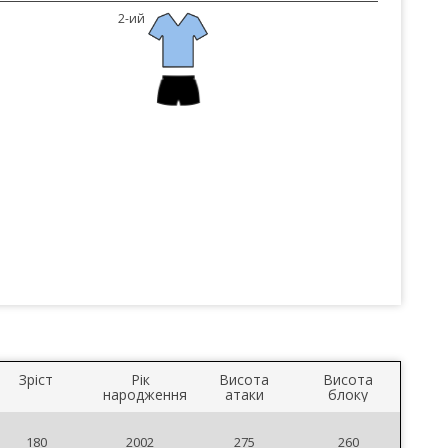
2-ий
Зріст
Рік
Висота
Висота
народження
атаки
блоку
180
2002
275
260