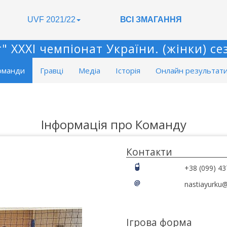
UVF 2021/22
ВСІ ЗМАГАННЯ
 XXXІ чемпіонат України. (жінки) сез
оманди
Гравці
Медіа
Історія
Онлайн результат
Інформація про Команду
Контакти
+38 (099) 43
nastiayurku
Ігрова форма