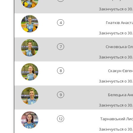
Закінчується о 30.
4
Гнатків Анаста
Закінчується о 30.
7
Січковська Ол
Закінчується о 30.
8
Скакун Євген
Закінчується о 30.
9
Белецька Ан
Закінчується о 30.
12
Тарнавський Лис
Закінчується о 30.