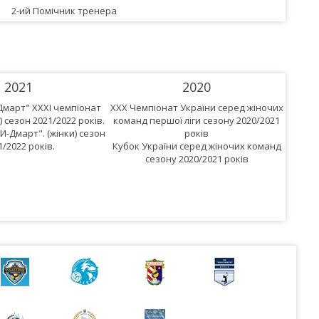
2-ий Помічник тренера
2021
2020
Дмарт" XXXІ чемпіонат
XXX Чемпіонат України серед жіночих
XXIX Ч
) сезон 2021/2022 років.
команд першої ліги сезону 2020/2021
коман
-Дмарт". (жінки) сезон
років
1/2022 років.
Кубок України серед жіночих команд
сезону 2020/2021 років