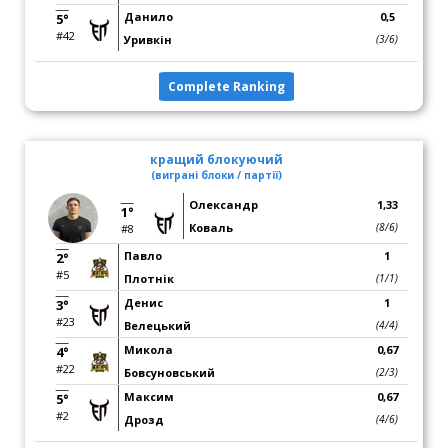
Данило
0,5
5°
#42
Уривкін
(3/6)
Complete Ranking
кращий блокуючий
(виграні блоки / партії)
Олександр
1,33
1°
Коваль
(8/6)
#8
Павло
1
2°
#5
Плотнік
(1/1)
Денис
1
3°
#23
Велецький
(4/4)
Микола
0,67
4°
#22
Бовсуновський
(2/3)
Максим
0,67
5°
#2
Дрозд
(4/6)