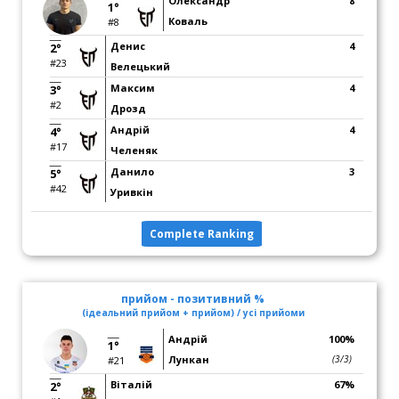
Олександр
8
1°
Коваль
#8
Денис
4
2°
#23
Велецький
Максим
4
3°
#2
Дрозд
Андрій
4
4°
#17
Челеняк
Данило
3
5°
#42
Уривкін
Complete Ranking
прийом - позитивний %
(ідеальний прийом + прийом) / усі прийоми
Андрій
100%
1°
Лункан
(3/3)
#21
Віталій
67%
2°