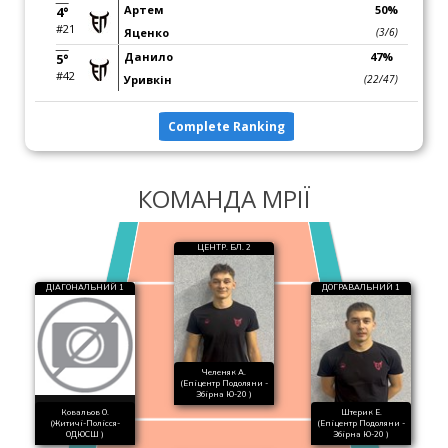
Артем
50%
4°
#21
Яценко
(3/6)
Данило
47%
5°
#42
Уривкін
(22/47)
Complete Ranking
КОМАНДА МРІЇ
ЦЕНТР. БЛ. 2
ДІАГОНАЛЬНИЙ 1
ДОГРАВАЛЬНИЙ 1
Челеняк А.
(Епіцентр Подоляни -
Збірна Ю-20 )
Ковальов О.
Штерик Е.
(Житичі-Полісся-
(Епіцентр Подоляни -
ОДЮСШ )
Збірна Ю-20 )