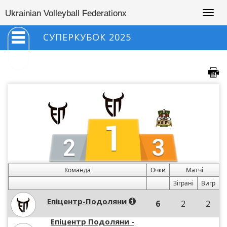
Togg
Ukrainian Volleyball Federationx
navig
СУПЕРКУБОК 2025
Команда
Очки
Матчі
Зіграні
Вигр
Епіцентр-Подоляни
6
2
2
Епіцентр Подоляни -