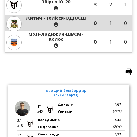
Збірна Ю-20
3
2
1
Житичі-Полісся-ОДЮСШ
0
1
0
МХП-Ладижин-ШВСМ-
Колос
0
1
0
кращий бомбардир
(очки / партії)
Данило
4,67
1°
Уривкін
(28/6)
#42
Володимир
4,33
2°
#18
Сидоренко
(26/6)
Олександр
4,17
3°