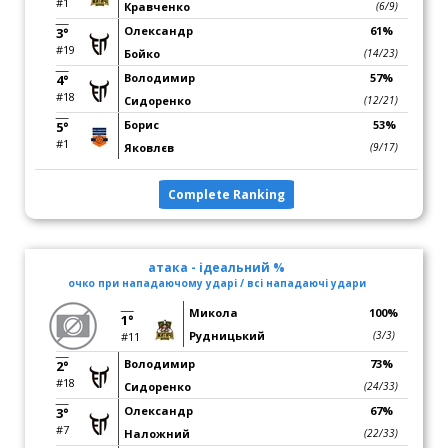
#1
Кравченко
(6/9)
Олександр
61%
3°
#19
Бойко
(14/23)
Володимир
57%
4°
#18
Сидоренко
(12/21)
Борис
53%
5°
#1
Яковлєв
(9/17)
Complete Ranking
атака - ідеальний %
очко при нападаючому ударі / всі нападаючі удари
Микола
100%
1°
Рудницький
(3/3)
#11
Володимир
73%
2°
#18
Сидоренко
(24/33)
Олександр
67%
3°
#7
Наложний
(22/33)