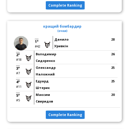
Complete Ranking
кращий бомбардир
(очки)
Данило
28
1°
Уривкін
#42
Володимир
26
2°
#18
Сидоренко
Олександр
25
3°
#7
Наложний
Едуард
25
4°
#11
Штерик
Максим
20
5°
#5
Свиридов
Complete Ranking