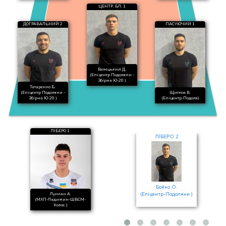
ЦЕНТР. БЛ. 1
ДОГРАВАЛЬНИЙ 2
ПАСУЮЧИЙ 1
Велецький Д.
(Епіцентр Подоляни -
Збірна Ю-20 )
Татаренко Б.
(Епіцентр Подоляни -
Щитков В.
Збірна Ю-20 )
(Епіцентр-Подоля)
ЛІБЕРО 1
ЛІБЕРО 2
Бойко О.
(Епіцентр-Подоляни )
Лункан А.
(МХП-Ладижин-ШВСМ-
Колос )