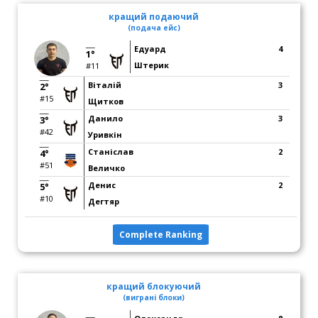
кращий подаючий
(подача ейс)
Едуард
4
1°
Штерик
#11
Віталій
3
2°
#15
Щитков
Данило
3
3°
#42
Уривкін
Станіслав
2
4°
#51
Величко
Денис
2
5°
#10
Дегтяр
Complete Ranking
кращий блокуючий
(виграні блоки)