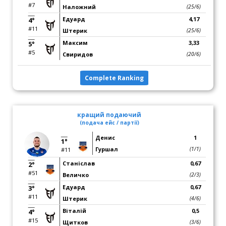
#7
Наложний
(25/6)
Едуард
4,17
4°
#11
Штерик
(25/6)
Максим
3,33
5°
#5
Свиридов
(20/6)
Complete Ranking
кращий подаючий
(подача ейс / партії)
Денис
1
1°
Гуршал
(1/1)
#11
Станіслав
0,67
2°
#51
Величко
(2/3)
Едуард
0,67
3°
#11
Штерик
(4/6)
Віталій
0,5
4°
#15
Щитков
(3/6)