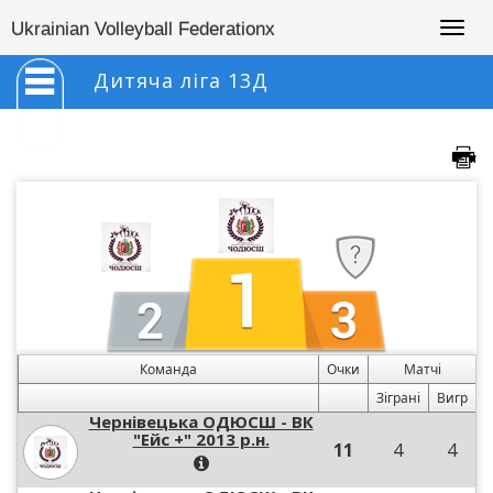
Togg
Ukrainian Volleyball Federationx
navig
Дитяча ліга 13Д
Команда
Очки
Матчі
Зіграні
Вигр
Чернівецька ОДЮСШ - ВК
"Ейс +" 2013 р.н.
11
4
4