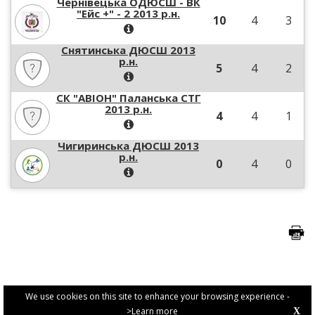
Чернівецька ОДЮСШ - ВК
"Ейс +" - 2 2013 р.н.
10
4
3
Снятинська ДЮСШ 2013
р.н.
5
4
2
СК "АВІОН" Паланська СТГ
2013 р.н.
4
4
1
Чигиринська ДЮСШ 2013
р.н.
0
4
0
We use cookies on this site to enhance your browsing experience -
>Learn more
X
PRIVACY POLICY