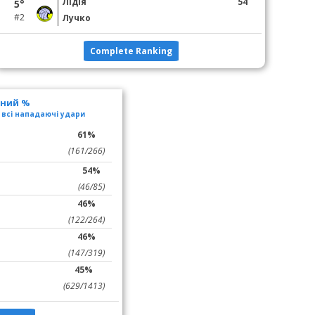
Лідія
54
5°
#2
Лучко
Complete Ranking
ьний %
 всі нападаючі удари
61%
(161/266)
54%
(46/85)
46%
(122/264)
46%
(147/319)
45%
(629/1413)