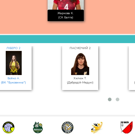
Жаркова К.
(СК Балта)
ЛІБЕРО 2
ПАСУЮЧИЙ 2
Бойко А.
Хилюк Т.
(ВК "Буковинка")
(Добродій-Медуні)