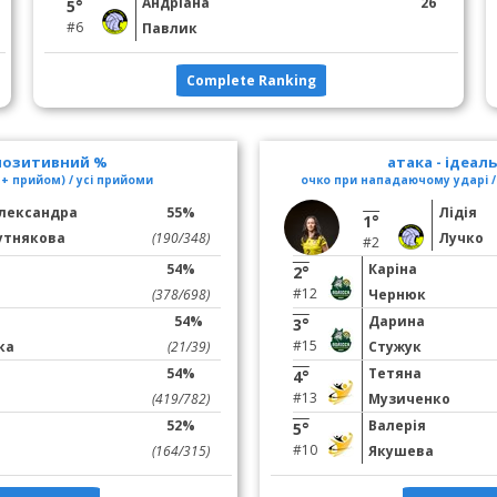
Андріана
26
5°
#6
Павлик
Complete Ranking
 позитивний %
атака - ідеал
+ прийом) / усі прийоми
очко при нападаючому ударі /
лександра
55%
Лідія
1°
утнякова
(190/348)
Лучко
#2
54%
Каріна
2°
#12
(378/698)
Чернюк
54%
Дарина
3°
#15
ка
(21/39)
Стужук
54%
Тетяна
4°
#13
(419/782)
Музиченко
52%
Валерія
5°
#10
(164/315)
Якушева