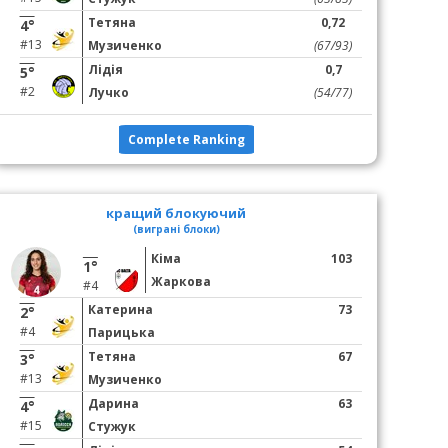
Тетяна
0,72
4°
#13
Музиченко
(67/93)
Лідія
0,7
5°
#2
Лучко
(54/77)
Complete Ranking
кращий блокуючий
(виграні блоки)
Кіма
103
1°
Жаркова
#4
Катерина
73
2°
#4
Парицька
Тетяна
67
3°
#13
Музиченко
Дарина
63
4°
#15
Стужук