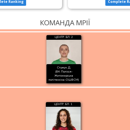
lete Ranking
Complete R
КОМАНДА МРІЇ
ЦЕНТР. БЛ. 2
Стужук Д.
(ВК Полісся-
Житомирська
політехніка-ОШВСМ)
ЦЕНТР. БЛ. 1