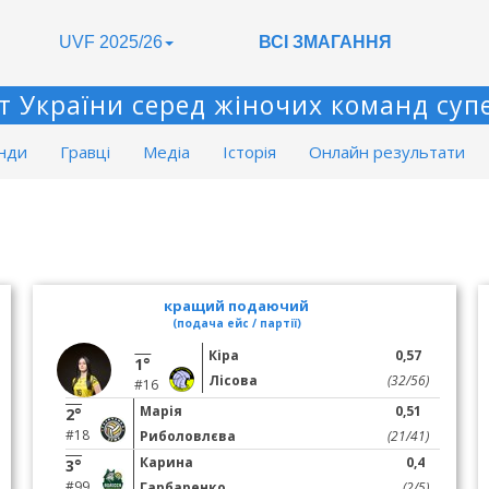
UVF 2025/26
ВСІ ЗМАГАННЯ
т України серед жіночих команд супе
нди
Гравці
Медіа
Історія
Онлайн результати
кращий подаючий
(подача ейс / партії)
Кіра
0,57
1°
Лісова
(32/56)
#16
Марія
0,51
2°
#18
Риболовлєва
(21/41)
Карина
0,4
3°
#99
Гарбаренко
(2/5)