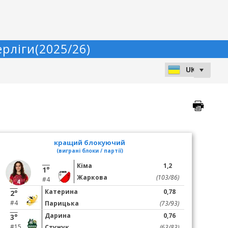
рліги(2025/26)
кращий блокуючий
(виграні блоки / партії)
Кіма
1,2
1°
Жаркова
(103/86)
#4
Катерина
0,78
2°
#4
Парицька
(73/93)
Дарина
0,76
3°
#15
Стужук
(63/83)