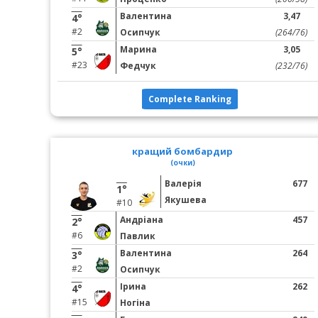
Валентина
3,47
4°
#2
Осипчук
(264/76)
Марина
3,05
5°
#23
Федчук
(232/76)
Complete Ranking
кращий бомбардир
(очки)
Валерія
677
1°
Якушева
#10
Андріана
457
2°
#6
Павлик
Валентина
264
3°
#2
Осипчук
Ірина
262
4°
#15
Ногіна