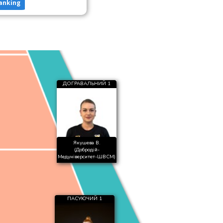
anking
ДОГРАВАЛЬНИЙ 1
Якушева В.
(Добродій-
Медуніверситет-ШВСМ)
ПАСУЮЧИЙ 1