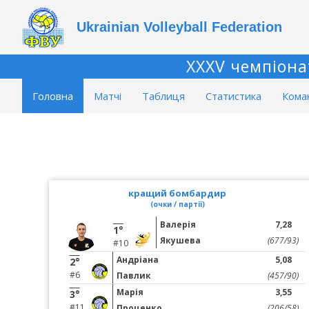
Ukrainian Volleyball Federation
XXXV чемпіона
Головна
Матчі
Таблиця
Статистика
Кома
кращий бомбардир
(очки / партії)
Валерія
7,28
1°
Якушева
(677/93)
#10
Андріана
5,08
2°
#6
Павлик
(457/90)
Марія
3,55
3°
#11
Проценко
(206/58)