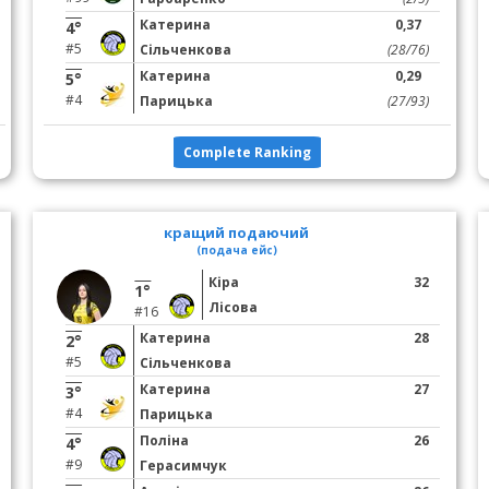
Катерина
0,37
4°
#5
Сільченкова
(28/76)
Катерина
0,29
5°
#4
Парицька
(27/93)
Complete Ranking
кращий подаючий
(подача ейс)
Кіра
32
1°
Лісова
#16
Катерина
28
2°
#5
Сільченкова
Катерина
27
3°
#4
Парицька
Поліна
26
4°
#9
Герасимчук