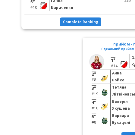
Ганна
249
5°
#10
Кириченко
Complete Ranking
прийом -
(ідеальний прийом 
О
1°
К
#14
Анна
2°
#8
Бойко
Тетяна
3°
#19
Літвіновсь
Валерія
4°
#10
Якушева
Варвара
5°
#8
Букацелі