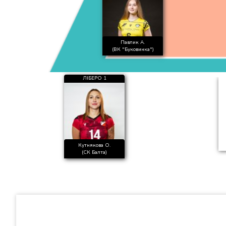
Павлик А.
(ВК "Буковинка")
ЛІБЕРО 1
Кутнякова О.
(СК Балта)