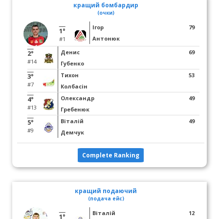
кращий бомбардир
(очки)
Ігор
79
1°
Антонюк
#1
Денис
69
2°
#14
Губенко
Тихон
53
3°
#7
Колбасін
Олександр
49
4°
#13
Гребенюк
Віталій
49
5°
#9
Демчук
Complete Ranking
кращий подаючий
(подача ейс)
Віталій
12
1°