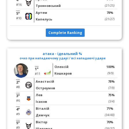
#16
Трояновський
(21/25)
Артем
78%
5°
#10
Капелусь
(21/27)
Complete Ranking
атака - ідеальний %
очко при нападаючому ударі / всі нападаючі удари
Олексій
100%
1°
Кошкаров
(9/9)
#11
Анастасій
78%
2°
#8
Остроумов
(7/9)
Лев
75%
3°
#6
Ісаков
(3/4)
Віталій
71%
4°
#9
Демчук
(34/48)
Віктор
70%
5°
#9
Шаповал
(26/37)