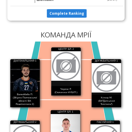
Complete Ranking
КОМАНДА МРІЇ
ЦЕНТР. БЛ. 2
ДІАГОНАЛЬНИЙ 1
ДОГРАВАЛЬНИЙ 1
Черкас Р.
(Столична-НУБІП )
Валяйбаба П.
(Збірна Полтавської
Кінаш М.
області-ВК
(ВК"Датський
Решетилівка-2)
Текстиль")
ЦЕНТР. БЛ. 1
ДОГРАВАЛЬНИЙ 2
ПАСУЮЧИЙ 1