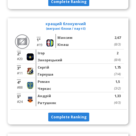
Complete Ranking
кращий блокуючий
(виграні блоки / партії)
Максим
2,67
1°
Кінаш
(8/3)
#19
Ігор
2
2°
#20
Закорецький
(8/4)
Сергій
1,75
3°
#11
Гаркуша
(7/4)
Роман
1,5
4°
#88
Черкас
(3/2)
Андрій
1,33
5°
#24
Ратушняк
(4/3)
Complete Ranking