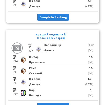
Віталій
4,9
5°
#9
Демчук
(49/10)
Complete Ranking
кращий подаючий
(подача ейс / партії)
Володимир
1,67
1°
Фенюк
(5/3)
#27
Віктор
1,5
2°
#26
Приходько
(3/2)
Роман
1,5
3°
#2
Статний
(3/2)
Віталій
1,2
4°
#9
Демчук
(12/10)
Ігор
1
5°
#17
Поліщук
(3/3)