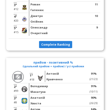
Роман
11
3°
#12
Гапенюк
Дмитро
10
4°
#20
Олійник
Олександр
9
5°
#15
Очеретний
Complete Ranking
прийом - позитивний %
(ідеальний прийом + прийом) / усі прийоми
Антоній
91%
1°
Кравченко
(21/23)
#18
Володимир
91%
2°
#99
Макатуха
(10/11)
Анатолій
90%
3°
#8
Хваста
(26/29)
Артем
84%
4°