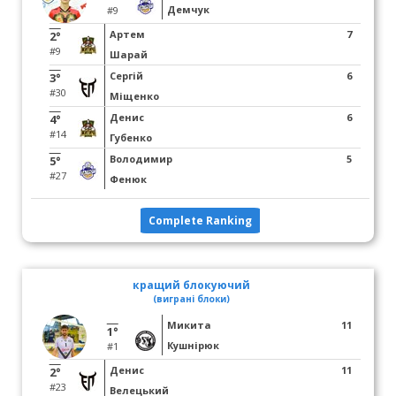
Демчук
#9
Артем
7
2°
#9
Шарай
Сергій
6
3°
#30
Міщенко
Денис
6
4°
#14
Губенко
Володимир
5
5°
#27
Фенюк
Complete Ranking
кращий блокуючий
(виграні блоки)
Микита
11
1°
Кушнірюк
#1
Денис
11
2°
#23
Велецький