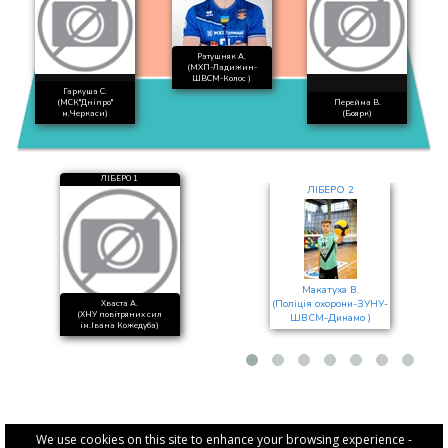
Ратушняк А.
(МХП-Ладижин-
ШВСМ-Колос )
Гаркуша С.
(МСК"Дніпро"
Перейма В.
м.Черкаси)
(Боярк)
ЛІБЕРО 1
ЛІБЕРО 2
Макатуха В.
(Поліція охорони-ЗУНУ-
Хваста А.
(ХНУ повітряних сил
ШВСМ-Динамо )
ім.Івана Кожедуба)
We use cookies on this site to enhance your browsing experience -