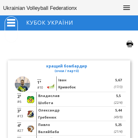
Togg
Ukrainian Volleyball Federationx
navig
КУБОК УКРАЇНИ
кращий бомбардир
(очки / партії)
Іван
5,67
1°
Кривобок
(17/3)
#10
Владислав
5,5
2°
#6
Шобота
(22/4)
Олександр
5,44
3°
#13
Гребенюк
(49/9)
Павло
5,25
4°
#27
Валяйбаба
(21/4)