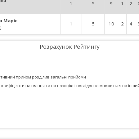
ина
1
5
9
1
2
а Маріє
1
5
10
2
4
)
Розрахунок Рейтингу
егативний прийом розділив загальні прийоми
оефіцієнти на вміння та на позицію і послідовно множиться на інший 