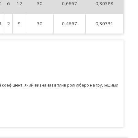
0
6
12
30
0,6667
0,30388
3
2
9
30
0,4667
0,30331
коефіцієнт, який визначає вплив ролі ліберо на гру, іншими