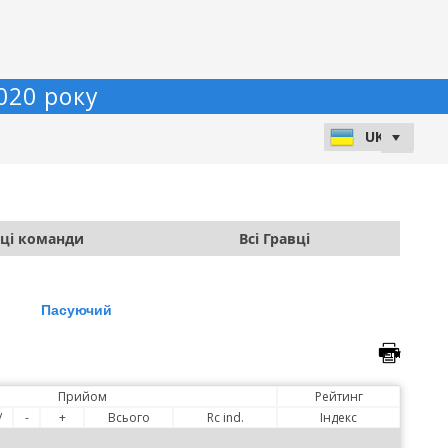
020 року
вці команди
Всі Гравці
Пасуючий
Прийом
Рейтинг
/
-
+
Всього
Rc ind.
Індекс