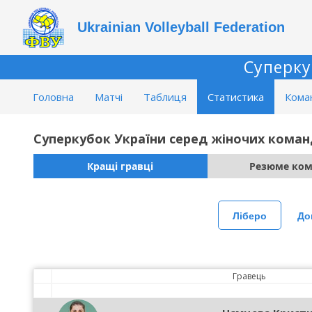
Ukrainian Volleyball Federation
Суперку
Головна
Матчі
Таблиця
Статистика
Кома
Суперкубок України серед жіночих коман
Кращі гравці
Резюме ко
Ліберо
До
Гравець