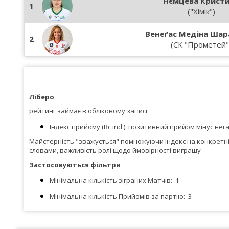
Нємцева Крист
1
("Хімік")
Венеґас Медіна Шар
2
(СК "Прометей"
Ліберо
рейтинг займає в обліковому записі:
Індекс прийому (Rc ind.): позитивний прийом мінус н
Майстерність "зважується" помножуючи індекс на конкретні к
словами, важливість ролі щодо ймовірності виграшу
Застосовуються фільтри
Мінімальна кількість зіграних Матчів:
1
Мінімальна кількість Прийомів за партію:
3