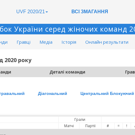
UVF 2020/21
ВСІ ЗМАГАННЯ
бок України серед жіночих команд 2
нди
Гравці
Медіа
Історія
Онлайн результати
д 2020 року
манди
Деталі команди
Гра
гравальний
Діагональний
Центральний Блокуючий
Грали
Матчі
Партії
#
=
!