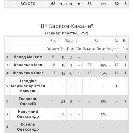
ВСЬОГО
68
103
26
8
86
37%
52
8
"ВК Барком-Кажани"
(Тренер: Крастінш Уґіс)
Pts
Подача
Rc
Ат
Бл
Всього
Tot
Пом
Ейс
Всього
Позит%
Ідеал.
Pts
Дрозд Максим
9
10
2
-
-
.
8
1
1
1
Ковальов Ілля
18
16
1
-
27
48%
17
1
2
2
Шевченко Олег
13
12
6
1
13
15%
11
1
4
4
Тгондіке
-
-
-
.
Меджіас Крістіан
1
-
1
-
5
5
Мануель
Головень
1
21
3
-
2
0%
-
1
6
6
Олексій
Наложний
-
4
-
-
1
0%
-
-
7
7
Олександр
Коваль
-
-
-
-
-
.
-
-
8
8
Олександр