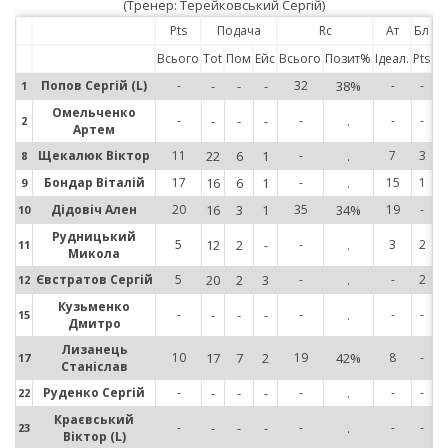
(Тренер: Терейковський Сергій)
Pts
Подача
Rc
Ат
Бл
Всього
Tot
Пом
Ейс
Всього
Позит%
Ідеал.
Pts
Попов Сергій (L)
-
-
-
-
32
38%
-
-
1
1
Омельченко
-
-
-
-
-
.
-
-
2
2
Артем
Щекалюк Віктор
11
22
6
1
-
.
7
3
8
8
Бондар Віталій
17
16
6
1
-
.
15
1
9
9
Дідовіч Ален
20
16
3
1
35
34%
19
-
10
10
Рудницький
5
12
2
-
-
.
3
2
11
11
Микола
Євстратов Сергій
5
20
2
3
-
.
-
2
12
12
Кузьменко
-
-
-
-
-
.
-
-
15
15
Дмитро
Лизанець
10
17
7
2
19
42%
8
-
17
17
Станіслав
Руденко Сергій
-
-
-
-
-
.
-
-
22
22
Краєвський
-
-
-
-
-
.
-
-
23
23
Віктор (L)