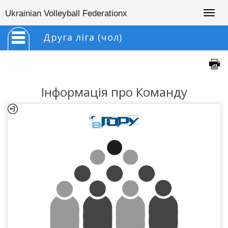
Togg
Ukrainian Volleyball Federationx
navig
Друга ліга (чол)
Інформація про Команду