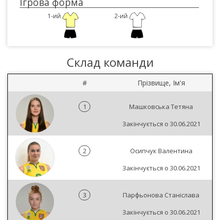
Ігрова форма
1-ий
2-ий
Склад команди
#
Прізвище, Ім'я
1
Машковська Тетяна
Закінчується о 30.06.2021
2
Осипчук Валентина
Закінчується о 30.06.2021
3
Парфьонова Станіслава
Закінчується о 30.06.2021