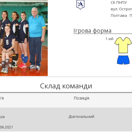
СК ПНПУ
вул. Острог
Полтава
П
Ігрова форма
1-ий
Склад команди
'я
Позиція
Діагональний
рія
06.2021