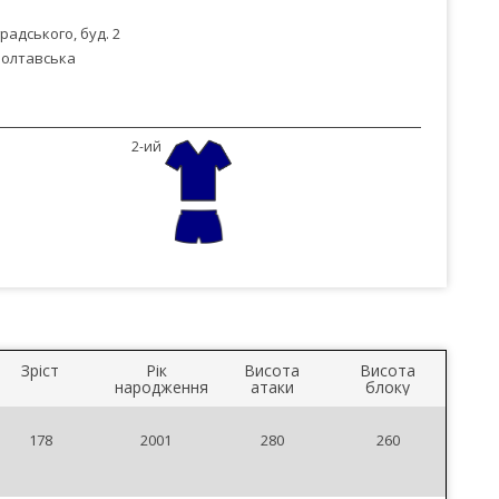
радського, буд. 2
олтавська
2-ий
Зріст
Рік
Висота
Висота
народження
атаки
блоку
178
2001
280
260