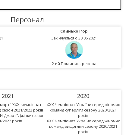
Персонал
Слинько Ігор
21
Закінчується о 30.06.2021
2-ий Помічник тренера
2021
2020
март" XXXІ чемпіонат
XXX Чемпіонат України серед жіночих
XXIX Ч
) сезон 2021/2022 років.
команд суперліги сезону 2020/2021
кома
-Дмарт". (жінки) сезон
років
1/2022 років.
XXX Чемпіонат України серед жіночих
XXIX Ч
команд вищої ліги сезону 2020/2021
коман
років