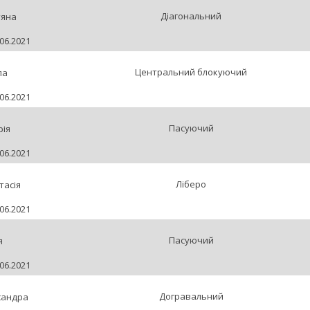
Діагональний
тяна
06.2021
Центральний блокуючий
ла
06.2021
Пасуючий
рія
06.2021
Ліберо
тасія
06.2021
Пасуючий
я
06.2021
Догравальний
сандра