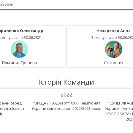
09.2020
ириленко Олександр
Назаренко Анна
акінчується о 30.06.2021
Закінчується о 30.06.20
Помічник Тренера
Статистик
Історія Команди
2022
країни серед
"ВИЩА ЛІГА-Дмарт" XXXII чемпіонат
"СУПЕРЛІГА-Д
ї ліги (сезон
України (жінки) сезон 2022/2023 років
України. (жінки
)
"КУБОК УКРАЇНИ
202