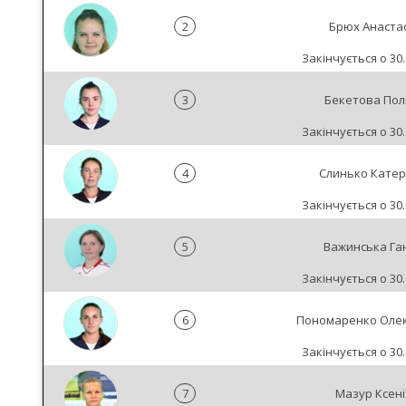
2
Брюх Анастас
Закінчується о 30.
3
Бекетова Пол
Закінчується о 30.
4
Слинько Кате
Закінчується о 30.
5
Важинська Га
Закінчується о 30.
6
Пономаренко Оле
Закінчується о 30.
7
Мазур Ксені