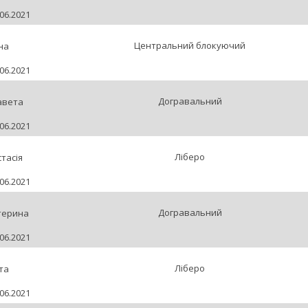
06.2021
Центральний блокуючий
на
06.2021
Догравальний
авета
06.2021
Ліберо
тасія
06.2021
Догравальний
терина
06.2021
Ліберо
та
06.2021