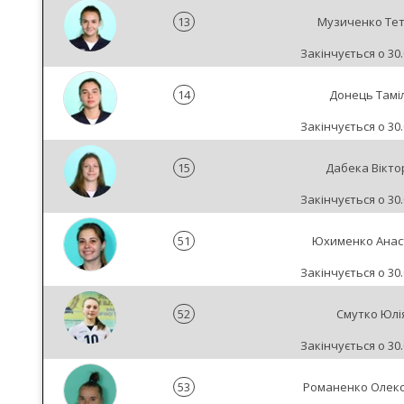
13
Музиченко Те
Закінчується о 30.
14
Донець Тамі
Закінчується о 30.
15
Дабека Вікто
Закінчується о 30.
51
Юхименко Анас
Закінчується о 30.
52
Смутко Юлі
Закінчується о 30.
53
Романенко Олек