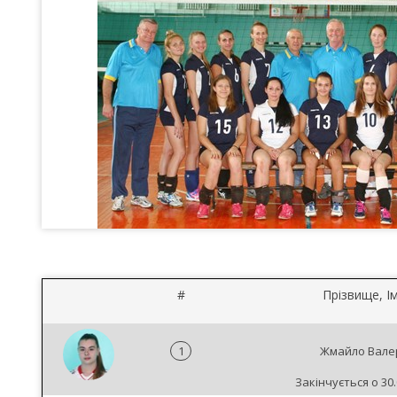
#
Прізвище, Ім
1
Жмайло Вале
Закінчується о 30.