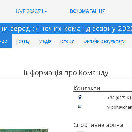
UVF 2020/21
ВСІ ЗМАГАННЯ
ни серед жіночих команд сезону 202
нди
Гравці
Медіа
Історія
Онлайн результати
Інформація про Команду
Контакти
+38 (097) 61
vkpoltavcha
Спортивна арена