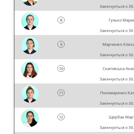
Закінчується о 30.
8
Гулько Мари
Закінчується о 30.
9
Марченко Єлиз
Закінчується о 30.
10
Снаговська Анас
Закінчується о 30.
11
Пономаренко Ка
Закінчується о 30.
12
Щербак Мар
Закінчується о 30.