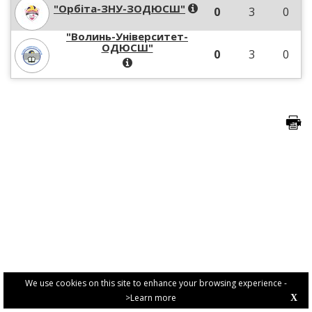
"Орбіта-ЗНУ-ЗОДЮСШ"
0
3
0
"Волинь-Університет-
ОДЮСШ"
0
3
0
We use cookies on this site to enhance your browsing experience -
>Learn more
X
PRIVACY POLICY