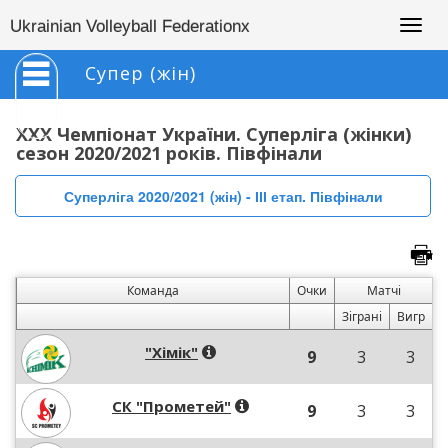
Togg
Ukrainian Volleyball Federationx
navig
Супер (жін)
XXX Чемпіонат України. Суперліга (жінки)
сезон 2020/2021 років. Півфінали
Суперліга 2020/2021 (жін) - ІІІ етап. Півфінали
Команда
Очки
Матчі
Зіграні
Вигр
"Хімік"
9
3
3
СК "Прометей"
9
3
3